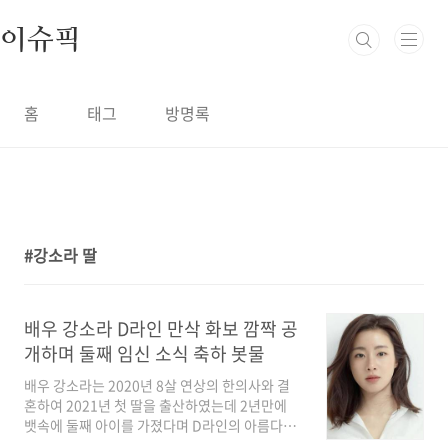
본문 바로가기
이슈픽
홈
태그
방명록
강소라 딸
1
배우 강소라 D라인 만삭 화보 깜짝 공
개하며 둘째 임신 소식 축하 봇물
배우 강소라는 2020년 8살 연상의 한의사와 결
혼하여 2021년 첫 딸을 출산하였는데 2년만에
뱃속에 둘째 아이를 가졌다며 D라인의 아름다운
만삭화보를 공개하면서 온라인 커뮤니티에 화제