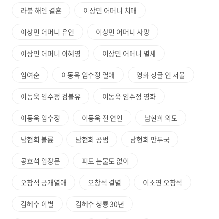
라붐 해인 결혼
이상민 어머니 치매
이상민 어머니 유언
이상민 어머니 사망
이상민 어머니 이혜영
이상민 어머니 별세
임여순
이동욱 임수정 열애
영화 싱글 인 서울
이동욱 임수정 검블유
이동욱 임수정 영화
이동욱 임수정
이동욱 전 연인
남현희 외도
남현희 불륜
남현희 공범
남현희 만두국
공효석 입장문
피도 눈물도 없이
오창석 공개열애
오창석 결별
이소연 오창석
김혜수 이별
김혜수 청룡 30년