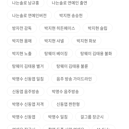
나는솔로 남규홍
나는솔로 연예인 출연
나는솔로 연예인버전
박지현 송승헌
방자전 감독
박지현 히든페이스
박지현 슬립
박지현 몸매
박지현 샤넬
박지현 화보
박지현 노출
탕웨이 베이징
탕웨이 김태용 불화
탕웨이 김태용 별거
탕웨이 김태용 불륜
박명수 신동엽 일침
음주 방송 가이드라인
신동엽 음주방송
박명수 음주방송
박명수 신동엽 저격
신동엽 짠한형
박명수 신동엽
박명수 일침
걸그룹 장군시