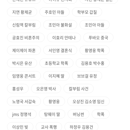
지연 황제균
주호민 아들
학부모 갑질
신림역 칼부림
조민아 불화설
조민아 아들
공효진 비혼주의
이효리 안테나
푸바오 중국
제이제이 파혼
서인영 결혼식
황영웅 학폭
박시은 유산
초등학교 학폭
김용호 박수홍
임영웅 콘서트
이지혜 딸
브브걸 유정
홍성우
오은영 박사
칼부림 사건
노영국 서갑숙
황영웅
오상진 김소영 임신
jms 정명석
탕웨이 딸
버닝썬
학폭
이상민 빚
교사 폭행
하정우 김용건