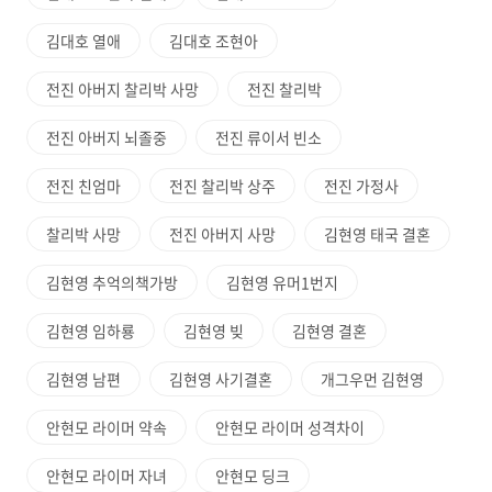
김대호 열애
김대호 조현아
전진 아버지 찰리박 사망
전진 찰리박
전진 아버지 뇌졸중
전진 류이서 빈소
전진 친엄마
전진 찰리박 상주
전진 가정사
찰리박 사망
전진 아버지 사망
김현영 태국 결혼
김현영 추억의책가방
김현영 유머1번지
김현영 임하룡
김현영 빚
김현영 결혼
김현영 남편
김현영 사기결혼
개그우먼 김현영
안현모 라이머 약속
안현모 라이머 성격차이
안현모 라이머 자녀
안현모 딩크