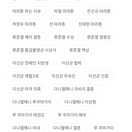
마라톤 하는 이유
박철 마라톤
진선규 마라톤
하정우 마라톤
션 마라톤
진태현 마라톤
류준열 혜리 결혼
류준열 수상
류준열 영평상
류준열 황금촬영상 시상식
류준열 백상
이선균 연예인 지망생
이선균 협박
이선균 재벌3세
이선균 무속인
이선균 신점
이선균 마약 의혹
다니엘헤니 극비리 결혼
다니엘헤니 루쿠마가이
다니엘헤니 이상형
루 쿠마가이 태권도
루 쿠마가이 배우
다니엘헤니 아내
다니엘헤니 결혼
루 쿠마가이