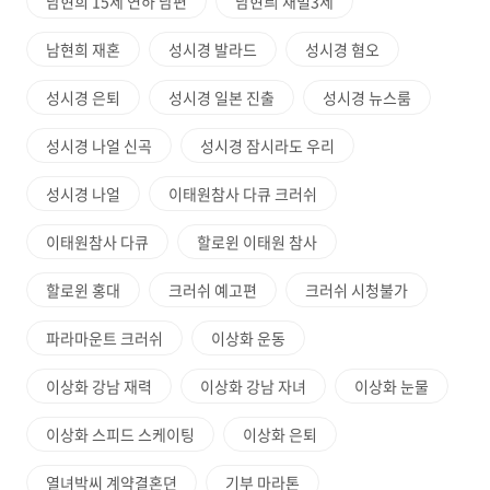
남현희 15세 연하 남편
남현릐 재벌3세
남현희 재혼
성시경 발라드
성시경 혐오
성시경 은퇴
성시경 일본 진출
성시경 뉴스룸
성시경 나얼 신곡
성시경 잠시라도 우리
성시경 나얼
이태원참사 다큐 크러쉬
이태원참사 다큐
할로윈 이태원 참사
할로윈 홍대
크러쉬 예고편
크러쉬 시청불가
파라마운트 크러쉬
이상화 운동
이상화 강남 재력
이상화 강남 자녀
이상화 눈물
이상화 스피드 스케이팅
이상화 은퇴
열녀박씨 계약결혼뎐
기부 마라톤