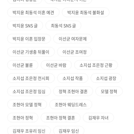
박지윤 최동석 이혼 예견
박지윤 최동석 불화설
박지윤 SNS 글
최동석 SNS 글
박지윤 이혼 입장문
이선균 여자문제
이선균 기생충 뒤풀이
이선균 조여정
이선균 불륜
이선균 바람
소지섭 조은정 근황
소지섭 조은정 전시회
소지섭 작품
소지섭 광장
소지섭 조은정 임심
정혁 조현아 결혼
모델 정혁
조현아 모델 정혁
조현아 웨딩드레스
조현아 정혁
조현아 정혁 결혼
김재우 자녀
김재우 조유리 임신
김재우 임신