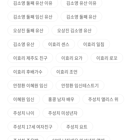
김소영 둘째 유산 이유
김소영 유산 이유
김소영 둘째 임신 유산
김소영 둘째 유산
오상진 둘째 유산
오상진 김소영 유산
김소영 유산
이효리 센스
이효리 일침
이효리 제주도 친구
이효리 요가
이효리 로꼬
이효리 후배가수
이효리 조언
안정환 이혜원 임신
안정환 임신테스트기
이혜원 임신
홍콩 남자 배우
주성치 앨리스 위
주성치 나이
주성치 미성년자
주성치 17세 여자친구
주성치 요트