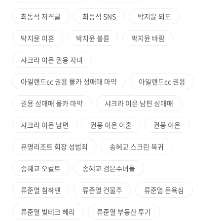
최동석 저격글
최동석 SNS
박지윤 외도
박지윤 이혼
박지윤 불륜
박지윤 바람
샤크라 이은 권용 자녀
아일랜드cc 권용 몰카 성매매 마약
아일랜드cc 권용
권용 성매매 몰카 마약
샤크라 이은 남편 성매매
샤크라 이은 남편
권용 이은 이혼
권용 이은
유명리조트 회장 성범죄
송혜교 스크린 복귀
송혜교 오컬트
송혜교 검은수녀들
류준열 침착맨
류준열 건물주
류준열 돈욕심
류준열 빚테크 혜리
류준열 부동산 투기