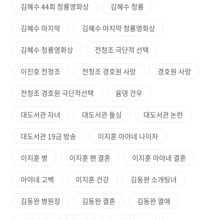
김혜수 44회 청룡영화상
김혜수 청룡
김혜수 마지막
김혜수 마지막 청룡영화상
김혜수 청룡영화상
전청조 극단적 선택
이진호 전청조
전청조 경호원 사망
경호원 사망
전청조 경호원 극단적선택
윰댕 건우
대도서관 자녀
대도서관 돌싱
대도서관 논란
대도서관 19금 방송
이지훈 아야네 나이차
이지훈 병
이지훈 팬 결혼
이지훈 아야네 결혼
아야네 고백
이지훈 건강
김동완 소개팅녀
김동완 병원장
김동완 결혼
김동완 열애