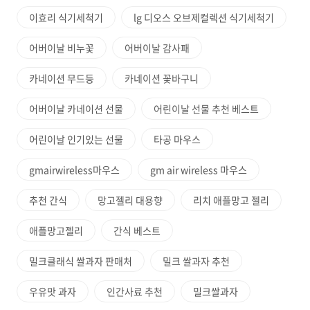
이효리 식기세척기
lg 디오스 오브제컬렉션 식기세척기
어버이날 비누꽃
어버이날 감사패
카네이션 무드등
카네이션 꽃바구니
어버이날 카네이션 선물
어린이날 선물 추천 베스트
어린이날 인기있는 선물
타공 마우스
gmairwireless마우스
gm air wireless 마우스
추천 간식
망고젤리 대용향
리치 애플망고 젤리
애플망고젤리
간식 베스트
밀크클래식 쌀과자 판매처
밀크 쌀과자 추천
우유맛 과자
인간사료 추천
밀크쌀과자