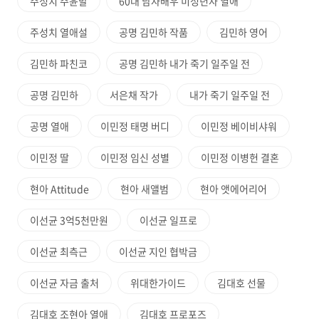
주성치 주윤발
60대 남자배우 미성년자 열애
주성치 열애설
공명 김민하 작품
김민하 영어
김민하 파친코
공명 김민하 내가 죽기 일주일 전
공명 김민하
서은채 작가
내가 죽기 일주일 전
공명 열애
이민정 태명 버디
이민정 베이비샤워
이민정 딸
이민정 임신 성별
이민정 이병헌 결혼
현아 Attitude
현아 새앨범
현아 앳에어리어
이선균 3억5천만원
이선균 일프로
이선균 최측근
이선균 지인 협박금
이선균 자금 출처
위대한가이드
김대호 선물
김대호 조현아 열애
김대호 프로포즈