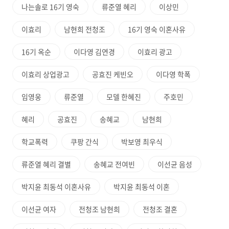
나는솔로 16기 영숙
류준열 혜리
이상민
이효리
남현희 전청조
16기 영숙 이혼사유
16기 옥순
이다영 김연경
이효리 광고
이효리 상업광고
공효진 케빈오
이다영 학폭
임영웅
류준열
모델 한혜진
주호민
혜리
공효진
송혜교
남현희
학교폭력
쿠팡 간식
박보영 최우식
류준열 혜리 결별
송혜교 전여빈
이선균 음성
박지윤 최동석 이혼사유
박지윤 최동석 이혼
이선균 여자
전청조 남현희
전청조 결혼