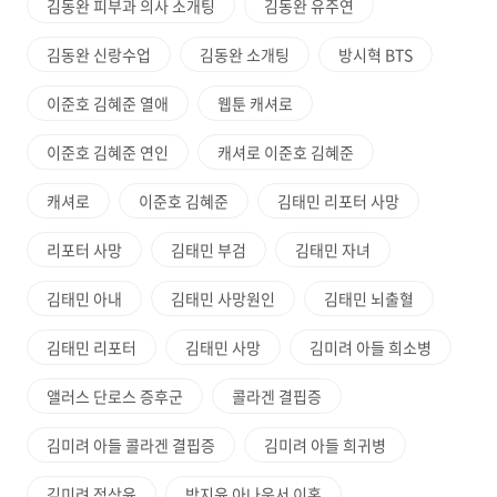
김동완 피부과 의사 소개팅
김동완 유주연
김동완 신랑수업
김동완 소개팅
방시혁 BTS
이준호 김혜준 열애
웹툰 캐셔로
이준호 김혜준 연인
캐셔로 이준호 김혜준
캐셔로
이준호 김혜준
김태민 리포터 사망
리포터 사망
김태민 부검
김태민 자녀
김태민 아내
김태민 사망원인
김태민 뇌출혈
김태민 리포터
김태민 사망
김미려 아들 희소병
앨러스 단로스 증후군
콜라겐 결핍증
김미려 아들 콜라겐 결핍증
김미려 아들 희귀병
김미려 정상윤
박지윤 아나운서 이혼