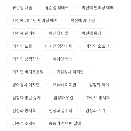
류준열 대출
류준열 빚테크
박신혜 팬미팅 예매
박신혜 20주년 팬미팅 예매
박신혜 20주년
박신혜 팬미팅
박신혜 아들
박신혜 득남
이지연 노출
이지연 엠장기획
이지연 오뜨밤
이지연 성쩍향상
이지연 학생
이지연 바디프로필
학원강사 이지연
영어강사 이지연
유튜버 이지연
엄청화 하이브
엄청화 방탄 슈가
엄정화 우결
하이브 방시혁
엄정화 방시혁
엄정화 슈취타
엄정화 슈가
김승수 소개팅
송중기 전여빈 열애