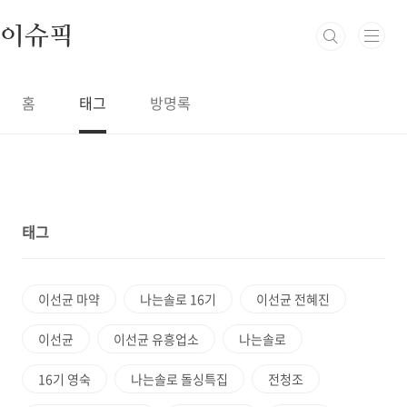
본문 바로가기
이슈픽
홈
태그
방명록
태그
이선균 마약
나는솔로 16기
이선균 전혜진
이선균
이선균 유흥업소
나는솔로
16기 영숙
나는솔로 돌싱특집
전청조