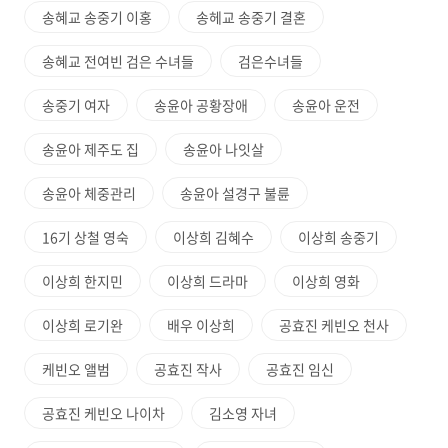
송혜교 송중기 이홍
송헤교 송중기 결혼
송혜교 전여빈 검은 수녀들
검은수녀들
송중기 여자
송윤아 공황장애
송윤아 운전
송윤아 제주도 집
송윤아 나잇살
송윤아 체중관리
송윤아 설경구 불륜
16기 상철 영숙
이상희 김혜수
이상희 송중기
이상희 한지민
이상희 드라마
이상희 영화
이상희 로기완
배우 이상희
공효진 케빈오 천사
케빈오 앨범
공효진 작사
공효진 임신
공효진 케빈오 나이차
김소영 자녀