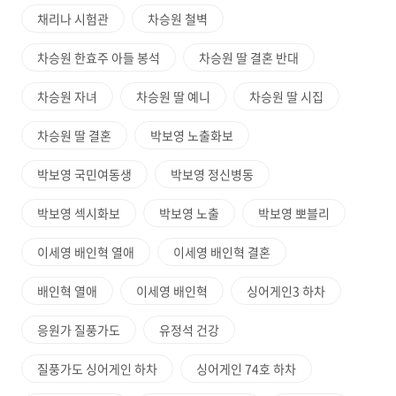
채리나 시험관
차승원 철벽
차승원 한효주 아들 봉석
차승원 딸 결혼 반대
차승원 자녀
차승원 딸 예니
차승원 딸 시집
차승원 딸 결혼
박보영 노출화보
박보영 국민여동생
박보영 정신병동
박보영 섹시화보
박보영 노출
박보영 뽀블리
이세영 배인혁 열애
이세영 배인혁 결혼
배인혁 열애
이세영 배인혁
싱어게인3 하차
응원가 질풍가도
유정석 건강
질풍가도 싱어게인 하차
싱어게인 74호 하차