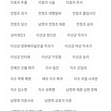
이효리 주름
이효리 시술
이효리 주사
전청조 과거
전청조 대행알바
전청조 졸업사진
전청조 임신
남현의 전청조 재혼
전청조 승마
싱어게인3
이선균 정다은
이선균 작곡가
이선균 영화배우닮은꼴 작곡가
이선균 여성 작곡가
이선균 인터뷰
이선균 거짓말
이선균 승리
전혜진 건물 매각
지수 일진
지수 군입대
지수 학폭 해명
배우 지수 복귀
지수 자필 사과문
지수 김소현
지수 성폭행
남현희 재혼 남편 정체
남현희 이혼사유
남현희 공효석 이혼