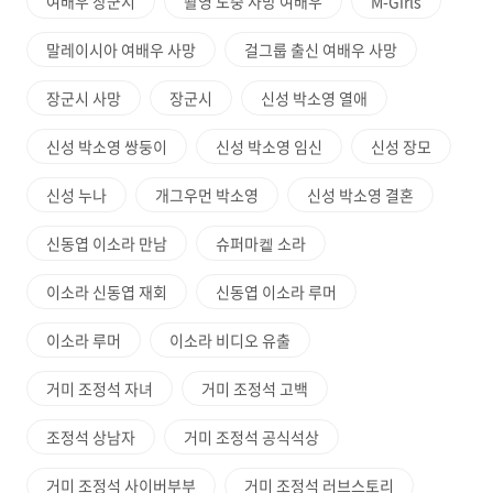
여배우 장군시
촬영 도중 사망 여배우
M-Girls
말레이시아 여배우 사망
걸그룹 출신 여배우 사망
장군시 사망
장군시
신성 박소영 열애
신성 박소영 쌍둥이
신성 박소영 임신
신성 장모
신성 누나
개그우먼 박소영
신성 박소영 결혼
신동엽 이소라 만남
슈퍼마켙 소라
이소라 신동엽 재회
신동엽 이소라 루머
이소라 루머
이소라 비디오 유출
거미 조정석 자녀
거미 조정석 고백
조정석 상남자
거미 조정석 공식석상
거미 조정석 사이버부부
거미 조정석 러브스토리