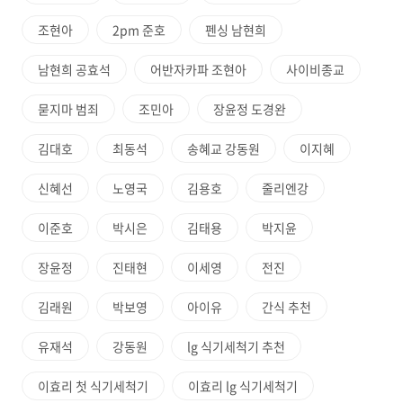
조현아
2pm 준호
펜싱 남현희
남현희 공효석
어반자카파 조현아
사이비종교
묻지마 범죄
조민아
장윤정 도경완
김대호
최동석
송혜교 강동원
이지혜
신혜선
노영국
김용호
줄리엔강
이준호
박시은
김태용
박지윤
장윤정
진태현
이세영
전진
김래원
박보영
아이유
간식 추천
유재석
강동원
lg 식기세척기 추천
이효리 첫 식기세척기
이효리 lg 식기세척기