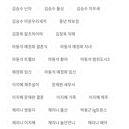
김승수 난자
김승수 돌싱
김승수 미우새
김승수 미운우리새끼
중년 박보검
김창옥 알츠하이머
김창옥 치매
마동석 예정화 결혼식
마동석 예정화 자녀
마동석 트웰브
마동석 황야
마동석 범죄도시3
예정화 임신
마동석 예정화 임신
이지혜 제주살이
문재완 세무사
이지혜 문재완 결혼
이지혜 가족
이지혜 제주
채리나 쌍둥이
채리나 출산
박용근 lg트윈스
채리나 이지혜
채리나 놀던언니
채리나 배아