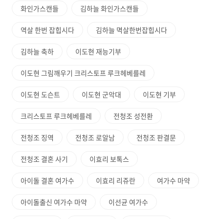
화인가스캔들
김하늘 화인가스캔들
역살 한번 잡힙시다
김하늘 멱살한번잡힙시다
김하늘 축하
이도현 재능기부
이도현 그림깨우기 크리스토프 루크헤베를레
이도현 도슨트
이도현 군악대
이도현 기부
크리스토프 루크헤베를레
전청조 성전환
전청조 징역
전청조 로알남
전청조 판결문
전청조 결혼 사기
이효리 보톡스
아이돌 결혼 여가수
이효리 리쥬란
여가수 마약
아이돌출신 여가수 마약
이선균 여가수