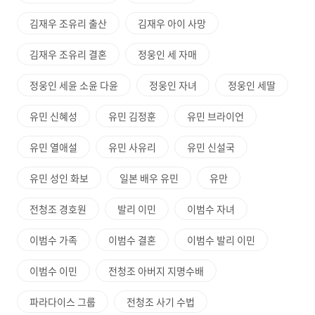
김재우 조유리 출산
김재우 아이 사망
김재우 조유리 결혼
정웅인 세 자매
정웅인 세윤 소윤 다윤
정웅인 자녀
정웅인 세딸
유민 신혜성
유민 김정훈
유민 브라이언
유민 열애설
유민 사유리
유민 신설국
유민 성인 화보
일본 배우 유민
유만
전청조 경호원
발리 이민
이범수 자녀
이범수 가족
이범수 결혼
이범수 발리 이민
이범수 이민
전청조 아버지 지명수배
파라다이스 그룹
전청조 사기 수법