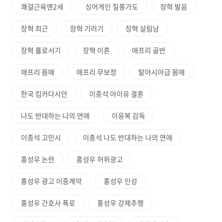
쾌걸근육맨2세
싱어게인 질풍가도
장혁 발음
장혁 최근
장혁 기러기
장혁 살림남
장혁 홀로서기
장혁 이혼
애프리 골반
애프리 몸매
애프리 무보정
탈아시아급 몸매
한국 킴카다시안
이종석 아이유 결혼
나도 반대하는 나의 연애
이응복 감독
이종석 고민시
이종석 나도 반대하는 나의 연애
홍성우 논란
홍성우 허위광고
홍성우 광고 이중계약
홍성우 인성
홍성우 간호사 폭로
홍성우 강제추행