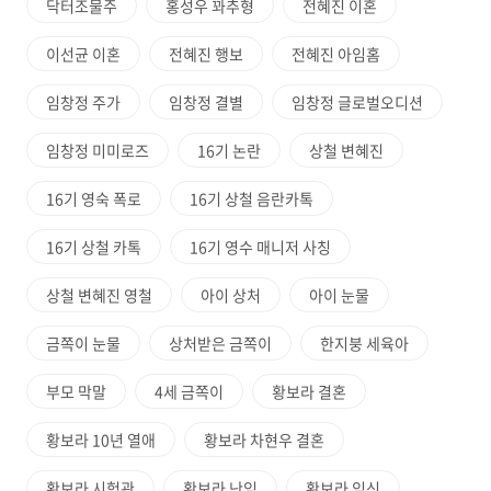
닥터조물주
홍성우 꽈추형
전혜진 이혼
이선균 이혼
전혜진 행보
전혜진 아임홈
임창정 주가
임창정 결별
임창정 글로벌오디션
임창정 미미로즈
16기 논란
상철 변혜진
16기 영숙 폭로
16기 상철 음란카톡
16기 상철 카톡
16기 영수 매니저 사칭
상철 변혜진 영철
아이 상처
아이 눈물
금쪽이 눈물
상처받은 금쪽이
한지붕 세육아
부모 막말
4세 금쪽이
황보라 결혼
황보라 10년 열애
황보라 차현우 결혼
황보라 시험관
황보라 난임
황보라 임신