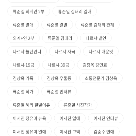
류준열 외계인 2부
류준열 김태리 열애
류준열 열애
류준열 결별
류준열 김태리 관계
외계+인 2부
류준열 김태리
나르샤 발언
나르샤 놀던언니
나르샤 자극
나르샤 매운맛
나르샤 19금
나르샤 39금
김창옥 강연료
김창옥 가족
김창옥 우울증
소통전문가 김창옥
류준열 작가
류준열 인터뷰
류준열 혜리 결별이유
류준열 사진작가
이서진 정유미 뉴욕
이서진 열애
이서진 인터뷰
이서진 정유미 열애
이서진 고백
김승수 연애