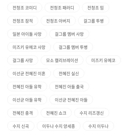
전청조 코미디
전청조 패러디
전청조 밈
전청조 잠적
전청조 아버지
걸그룹 투병
일본 아이돌 사망
걸그룹 멤버 사망
미즈키 유메코 사망
걸그룹 멤버 투병
걸그룹 사망
모소 캘리브레이션
미즈키 유메코
이선균 전혜진 이혼
전혜진 실신
전혜진 아들 유학
전혜진 아들 출국
이선균 아들 유학
이선균 전혜진 아들
전혜진 충격
전혜진 쇼크
수지 리즈갱신
수지 신곡
이두나 수지 양세종
수지 이두나