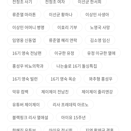
전청조 사기
전청조 여자
이선균 한서희
류준열 마라톤
이선균 황하나
이상민 사생아
이상민 어머니 병명
이효리 기부
노영국 사망
임영웅 신동엽
류준열 혜리 연락
김소영 임신
16기 영숙 전남편
이규한 유정
유정 이규한 열애
홍성우 비뇨의학과
나는솔로 16기 돌싱특집
16기 영숙 빌런
16기 영숙 옥순
꽈추형 홍성우
악뮤 컴백
제이제이 전남친
제이제이 줄리엔강
유튜버 제이제이
리사 프레데릭 아르노
블랙핑크 리사 열애설
아이유 15주년
한혜진 유튜브
아이유 전시회
지연 황제균 결혼