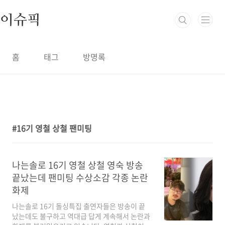
본문 바로가기
이슈픽
홈
태그
방명록
16기 영철 상철 팬미팅
1
나는솔로 16기 영철 상철 영숙 방송
끝났는데 팬미팅 수상소감 각종 논란
화제
나는솔로 16기 돌싱특집 출연자들은 방송이 끝
났는데도 불구하고 역대급 답게 계속해서 논란과