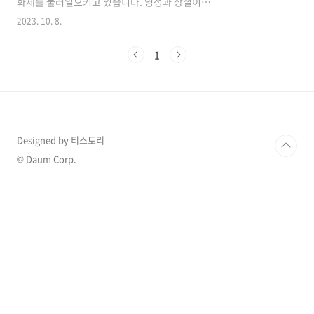
화제를 불러일으키고 있습니다. 영청과 상철이
팬미팅이라는 발언과 회비 등으로 논란을 일으키
2023. 10. 8.
며 영숙은 마지막 라방부터 발언 등이 계속 화제
가 되며 시청자들 사이에 갑론을박이 이어지고
1
있습니다. 1. 16기 영철 상철 팬미팅 회비 논란
"나는 솔로 16"에 출연한 출연자들이 단체로 연
예인병에 걸린 듯 연예인 못지 않은 행보를 이어
가고 있어 화제가 되고 있습니다. 영철이 상철은
함께 팬미팅을 개최하겠다고 발표했다가 조건으
로 내건 회비 금액 때문에 비난을 받고 결국 취소
Designed by 티스토리
하는 상황까지 벌어졌습니다. 영철은 2023년 10
월 8일 "공지사항 영철&상철 팬미팅! 날짜 10월
© Daum Corp.
9일 오후 5시. 장소 서울시 영등포구 여의도동.
회..