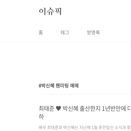
본문 바로가기
이슈픽
홈
태그
방명록
박신혜 팬미팅 예매
1
최태준 ♥ 박신혜 출산한지 1년반만에 다
하
배우 최태준과 박신혜는 지난해 1월 혼전임신 소식과 