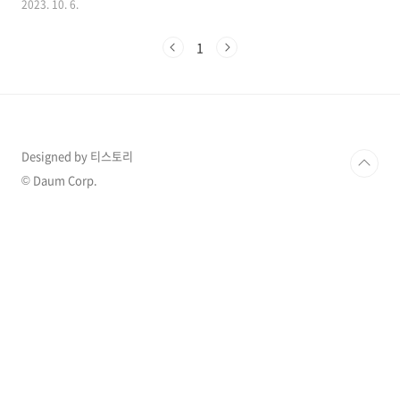
2023. 10. 6.
준다고 생각하여 비호감으로 보는 분들도 많은데
그의 행동이 알려지자 사람들은 모두 놀라며 박
1
수를 보냈다고 합니다. 1. 양세형 깜짝 놀랄 소식
개그맨 양세형이 전한 깜짝 놀랄 만한 소식은 바
로 거금 1억 원을 기부하며 사랑의열매 아너 소사
이어티 회원이 됐다고 밝히며 화제가 되었습니
다. 서울 사회복지공동모금회(서울 사랑의열매)
는 양세형이 1억 원을 기부하고 서울 아너 소사이
Designed by 티스토리
어티 400호 회원으로 이름을 올리게 됐다고 5일
전했습니다. 2. 아너 소사이어티 고액 기부자 모
© Daum Corp.
임 아너 소사이어티는 사회문제에 대한 관심과
이해를 바..