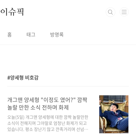
본문 바로가기
이슈픽
홈
태그
방명록
양세형 비호감
1
개그맨 양세형 "이정도 였어?" 깜짝
놀랄 만한 소식 전하며 화제
오늘(5일) 개그맨 양세형에 대한 깜짝 놀랄만한
소식이 전해지며 그야말로 엄청난 화제가 되고
있습니다. 평소 장난기 많고 깐족거리며 선넘는
개그 때문인지 팬도 많지만 상대방에게 불쾌감을