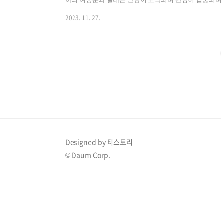
하기 >> 1. 배우 김승수 14살 연하 소개팅 SBS ‘미운
2023. 11. 27.
세 배우 김승수의 소개팅 현장이 최초로 공개가 되면서 
름다운 상대방이 등장하자 설렘 가득한 표정을 감추지 
했습니다. 상대방은 외모도 아름답고 김승수보다 14살
의 어머니는 더욱 흥분을 감추지 못하며 기..
Designed by 티스토리
© Daum Corp.