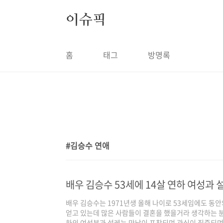
본문 바로가기
이슈픽
홈
태그
방명록
김승수 연애
1
배우 김승수 53세에 14살 연하 여성과 
배우 김승수는 1971년생 올해 나이로 53세임에도 동
얻고 있는데 많은 사람들이 결혼을 했을거라 생각하는 분
하의 여성분과 설레는 만남이 포착되며 관심이 집중되며 