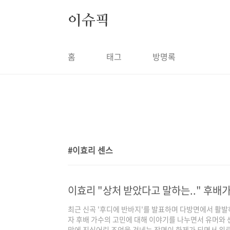
본문 바로가기
이슈픽
홈
태그
방명록
이효리 센스
1
이효리 "상처 받았다고 말하는.." 후배
최근 신곡 '후디에 반바지'를 발표하며 다방면에서 활발
자 후배 가수의 고민에 대해 이야기를 나누면서 유머와
막에 진심어린 조언을 건네는 장면이 화제가 되면서 위로