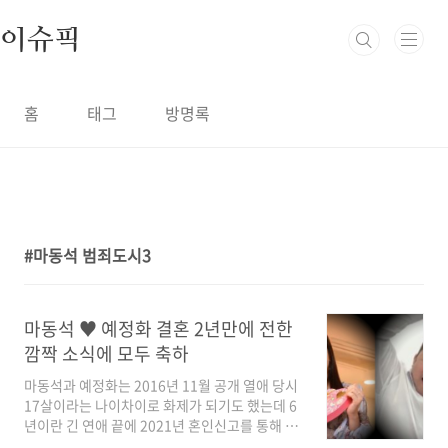
본문 바로가기
이슈픽
홈
태그
방명록
마동석 범죄도시3
1
마동석 ♥ 예정화 결혼 2년만에 전한
깜짝 소식에 모두 축하
마동석과 예정화는 2016년 11월 공개 열애 당시
17살이라는 나이차이로 화제가 되기도 했는데 6
년이란 긴 연애 끝에 2021년 혼인신고를 통해 부
부의 연을 맺고 바쁜 일정들로 인해 아직까지 결