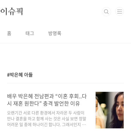
본문 바로가기
이슈픽
홈
태그
방명록
박은혜 아들
1
배우 박은혜 전남편과 “이혼 후회..다
시 재혼 원한다” 충격 발언한 이유
오랜기간 서로 다른 환경에서 자라온 두 사람이
만나 결혼을 하고 함께 사는 것은 사실 보면 정말
어려운 일 중에 하나이긴 합니다. 그래서인지 연
예인들의 결혼 소식 만큼이나 이혼 소식도 적지