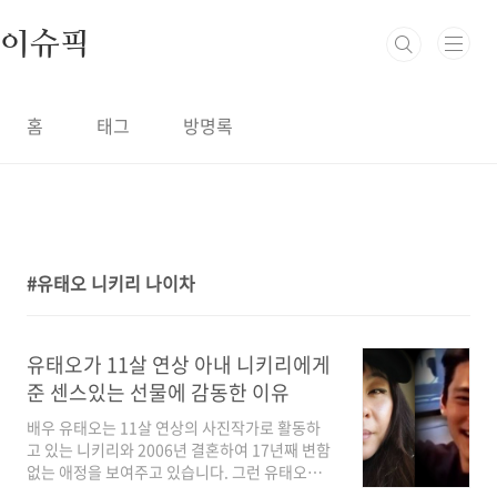
본문 바로가기
이슈픽
홈
태그
방명록
유태오 니키리 나이차
1
유태오가 11살 연상 아내 니키리에게
준 센스있는 선물에 감동한 이유
배우 유태오는 11살 연상의 사진작가로 활동하
고 있는 니키리와 2006년 결혼하여 17년째 변함
없는 애정을 보여주고 있습니다. 그런 유태오가
아내 니키리에게 비싸지 않지만 로맨틱한 선물을