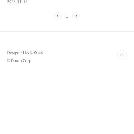
2023. 11. 18.
한 사진을 아내가 공개하며 감동한 사연을 올리
자 많은 사람들에게 부러움을 안겨주었습니다.
1
더 많은 이슈 확인하기 >> 1. 유태오 니키리 감동
시킨 선물 오랜 결혼생활에도 신혼 같은 두 사람
의 모습이 공개되며 화제가 되었습니다. 사진작
가로 활동 중인 니키 리는 올해 53세이고 유태오
는 올해 42세로 두 사람은 11살 차이가 나는데
17일 니키리는 자신의 인스타그램을 통해 11살
Designed by 티스토리
연하 남편이자 배우인 유태오로부터 받은 선물을
공개했습니다. 니키리는 "엘에이의 모든 기억 중
© Daum Corp.
가장 예쁜 기억으로 남을 장면"이라며 사진 한장
을..