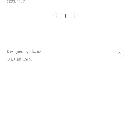
2023. 11. 7.
함께 유산까지 하며 극단적 시도까지했던 말못할
사연을 전해 많은 이들의 안타까움을 자아냈습니
1
다. 더 많은 이슈 확인하기 >> 1. 개그우먼 김현영
사기결혼 고백 개그우먼 김현영은 과거 유머 1번
지 추억의 책가방에서 개그맨 임하룡과 함께 하
며 '닌자거북이'라는 별명으로 유명했던 잘나가
는 개그우먼 중 한명이었습니다. 하지만 어느순
간 방송에서 잘 볼 수 없었는데 최근 2023년 11
Designed by 티스토리
월 6일 KBS Joy "무엇이든 물어보살"에 고민을
가지고 출연한 김현영이 사기결혼으로 인해 유서
© Daum Corp.
까지 작성했음을 밝히며 모두에게 놀라움을 안겨
주었..