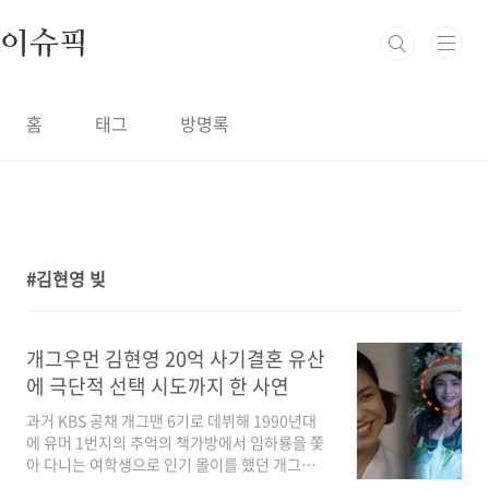
본문 바로가기
이슈픽
홈
태그
방명록
김현영 빚
1
개그우먼 김현영 20억 사기결혼 유산
에 극단적 선택 시도까지 한 사연
과거 KBS 공채 개그맨 6기로 데뷔해 1990년대
에 유머 1번지의 추억의 책가방에서 임하룡을 쫓
아 다니는 여학생으로 인기 몰이를 했던 개그우
먼 김현영이 과거 사기결혼으로 수십억의 빚과