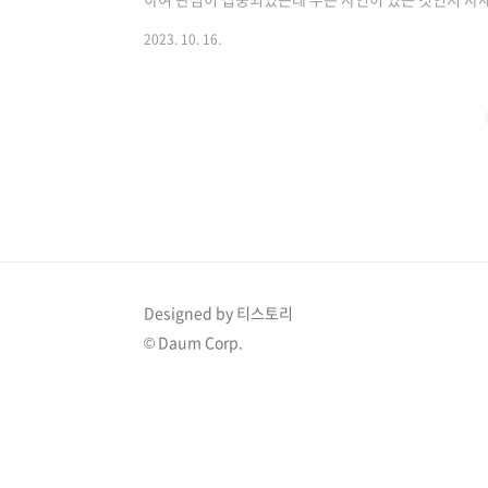
병현 상대 소송 예고 15일 방송되는 KBS 2TV ‘사장님 
2023. 10. 16.
가 김병현에게 소송을 제기한다고 해 모두가 놀랐는데 
다. 이날 전현무는 김병현의 햄버거 가게 인테리어 업그
이 방송에 나왔습니다. 전현무는 “(김병현 가게인 만큼
조언을 건네던 중 벽화를 보고 갑자기 고개를 갸우뚱..
Designed by 티스토리
© Daum Corp.