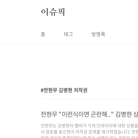
본문 바로가기
이슈픽
홈
태그
방명록
전현무 김병현 저작권
1
전현무 "이런식이면 곤란해.." 김병현 
전현무는 김병현의 햄버거 가게 인테리어에 대한 상황을
서 엄포를 놓으면서 저작권 문제를 제기하였습니다. 전
하여 관심이 집중되었는데 무슨 사연이 있는 것인지 자세