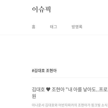
본문 바로가기
이슈픽
홈
태그
방명록
김대호 조현아
1
김대호 ♥ 조현아 "내 아를 낳아도..프
원
아나운서 김대호와 어반자파카의 조현아가 핑크빛 소식을