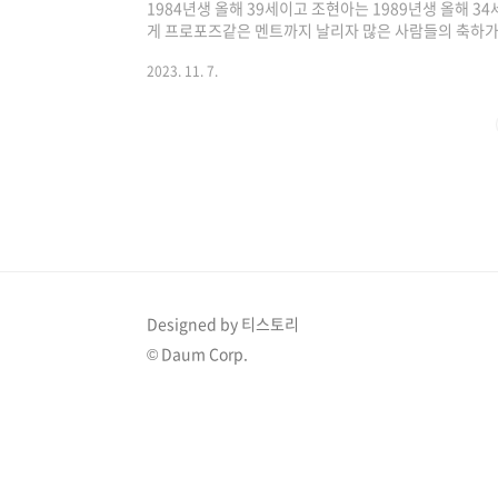
1984년생 올해 39세이고 조현아는 1989년생 올해 3
게 프로포즈같은 멘트까지 날리자 많은 사람들의 축하가 
인하기 >> 1. 김대호 조현아 핑크빛 기류김대호와 조현
2023. 11. 7.
연 중인데 이 두 사람이 핑크빛 기류를 형성하며 모두가
"위대한 가이드"에서는 1대 가이드 알베르토와 고규필,
바의 골동품 시장을 들르는 장면이 전파를 탔습니다. 해
어 했는데 35유로라는 말에 흥정을 시도했지만 ..
Designed by 티스토리
© Daum Corp.