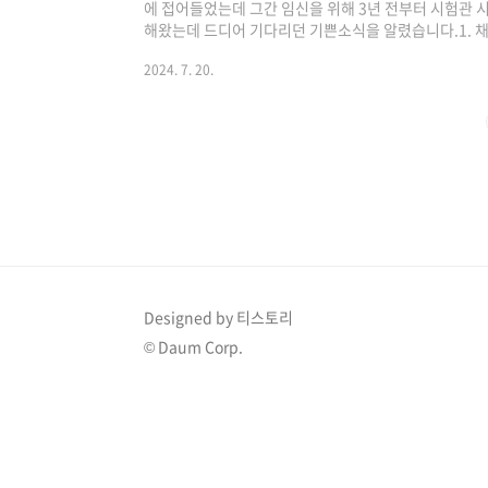
에 접어들었는데 그간 임신을 위해 3년 전부터 시험관 
해왔는데 드디어 기다리던 기쁜소식을 알렸습니다.1. 채
녀 라인’ 채리나, 이지혜, 나르샤가 첫 회동부터 가식 없
2024. 7. 20.
를 계몽(?)시키기 위해 고군분투 하는 모습이 그려졌습니
리나부터 26년 차 이지혜, 19년 차 아이비, 18년 차 
민국을 휘어잡았던 언니들 5인방의 첫 만남이 그려지
다. 이날 막내 초아는 직접..
Designed by 티스토리
© Daum Corp.