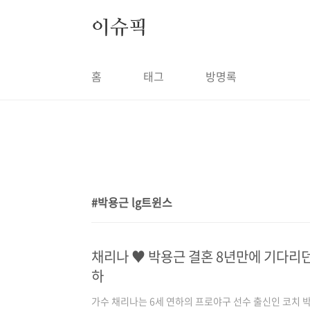
본문 바로가기
이슈픽
홈
태그
방명록
박용근 lg트윈스
1
채리나 ♥ 박용근 결혼 8년만에 기다리던
하
가수 채리나는 6세 연하의 프로야구 선수 출신인 코치 박