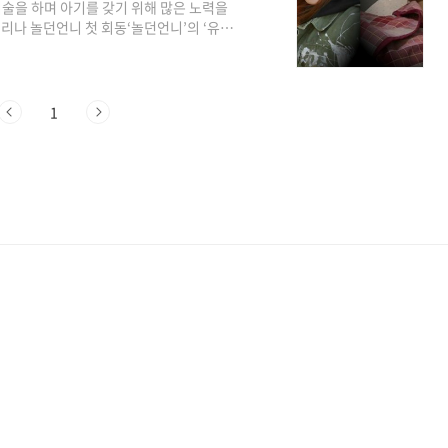
시술을 하며 아기를 갖기 위해 많은 노력을
리나 놀던언니 첫 회동‘놀던언니’의 ‘유부
는 입담을 발휘해 ‘싱글 라인’ 아이비, 초아
다. ‘놀던언니’에서는 데뷔 29년 차인 채
나르샤, 12년 차 초아까지 마이크 하나로 대한
며 흥미진진한 모습으로 기대감을 모았습니
1