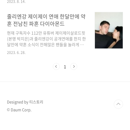
2023. 8. 14.
사연과 서로에 대한 애정을 방송을 통해서 확인
할 수 있다고 합니다. 1. 유튜버 제이제이 줄리엔
줄리엔강 제이제이 연애 한달만에 약
강 박태환과 함께 신랑수업 출연 방송인 줄리엔
강과 유튜버 제이제이가 약혼 발표 이후 처음으
혼 전남친 파혼 다이아몬드
로 방송에 함께 나와 화제를 모았습니다. 오는 8
현재 구독자수 112만 유튜버 제이제이살로드핏
월 16일 밤 9시 10분, 채널A의 '요즘 남자 라이
(본명 박지은)과 줄리엔강이 공개연애를 한지 한
프-신랑수업' 77회에서는 최근 약혼한 줄리엔강-
달만에 약혼 소식이 전해많은 팬들을 놀라게 하
제이제이(박지은) 커플을 만나 '애정수업'을 받는
고 있습니다. 줄리엔강과 제이제이는 인스타그램
박태환의 모습이 공개될 예정입니다. 예고된 이
2023. 6. 28.
과 유튜브를 통해 이 같은 사실을 공개해 팬들의
날 영상에는 줄리엔강이 깜짝 등장하여 "안녕하
축하를 받고 있다고 합니다. 줄리엔강 ♥ 제이제
세요. '4학년 1반' 줄리엔강입니다"라며 자기소
1
이 약혼 줄리엔강과 제이제이는 열애를 시작한
개를 ..
지 단 한 달만에 약혼을 하게 되었습니다. 줄리엔
강은 인스타그램을 통해 약혼 반지를 끼고 제이
제이와 다정한 모습을 담은 사진을 공개했습니
다. 이 사진은 팬들에게 큰 충격을 주었으며, 줄리
엔강은 "그녀가 하나뿐이라는 사실을 알면서 왜
Designed by 티스토리
시간을 낭비하는가? #약혼"이라는 글과 함께 사
진을 게시했습니다. 제이제이 역시 이날 자신의
© Daum Corp.
유튜브 채널 'TMI JeeEun'을 통해 약혼 소식을
전달했습니..