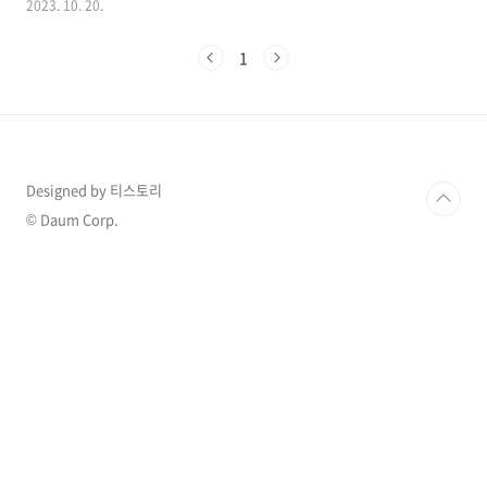
2023. 10. 20.
흥업소를 수사하던 중 해당 사실을 밝혀낸 것으
로 알려져 있으며 사건에 관심이 집중되고 있습
1
니다. 1. 유명 톱스타 유흥업소 마약 투약 혐의 인
천경찰청 마약범죄수사계는 마약류 관리에 관한
법률 위반 혐의로 배우 A 씨 등 8명을 내사하고
있다고 19일 밝혔는데경찰은 이 8명이 올해 서울
강남 유흥업소와 주거지 등지에서 여러 차례 마
약을 투약한 의혹이 있다고 판단해 내사중인 것
Designed by 티스토리
으로 알려졌습니다. 8명 중에는 연예인 지망생,
유흥업소 관계자 등이 포함됐고, 여기에는 톱 배
© Daum Corp.
우 A씨도 포함된 것으로 알려져 놀라움을 더하고
있습니다. ..