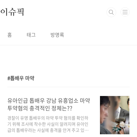
본문 바로가기
이슈픽
홈
태그
방명록
톱배우 마약
1
유아인급 톱배우 강남 유흥업소 마약
투약혐의 충격적인 정체는??
경찰이 유명 톱배우의 마약 투약 혐의를 확인하
기 위해 조사에 착수한 사실이 알려지며 유아인
급의 톱배우라는 사실에 충격을 안겨 주고 있는
상황입니다. 경찰은 최근 첩보를 입수해 강남 유