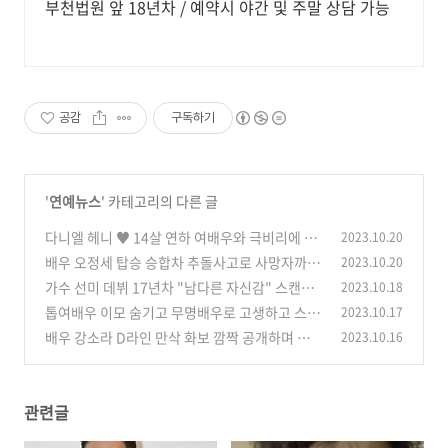
부천법원 앞 18년차 / 예약시 야간 및 주말 상담 가능
공감
구독하기
'
연예뉴스
' 카테고리의 다른 글
다니엘 헤니 ♥ 14살 연하 여배우와 극비리에 미
2023.10.20
국에서 비밀 결혼식
배우 오정세 탑승 승합차 추돌사고로 사망자까지
2023.10.20
(0)
나온 심각한 상황
가수 선미 데뷔 17년차 "남다른 자신감" 스캔들
2023.10.18
(0)
도 남사친도 없는 이유
톱여배우 이모 숨기고 무명배우로 고생하고 스스
2023.10.17
(0)
로 인정 받은 남자배우
배우 강소라 D라인 만삭 화보 깜짝 공개하며 둘째
2023.10.16
(0)
임신 소식 축하 봇물
(1)
관련글