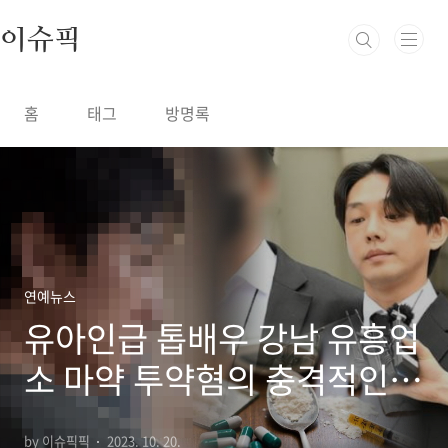
본문 바로가기
이슈픽
홈
태그
방명록
연예뉴스
유아인급 톱배우 강남 유흥업
소 마약 투약혐의 충격적인
정체는??
by 이슈픽픽
2023. 10. 20.