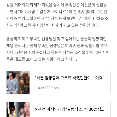
왕을 거머쥐며 화제가 되었을 당시에 무속인은 이선균의 신점을
보면서 "왜 이사람 수갑찬게 보이냐?" "이 분 혹시 (마약) 그런건
안하죠?" 라고 말하면서 "주사 맞는게 보인다.." "특히 10월을 조
심해라" 라고 말하며 영상이 화제가 되고 있는 상황입니다.
영상의 화제로 무속인 선생님을 찾고 싶어하는 분들이 많았지만
채널 관리자는 현재 무속인 선생님은 여러 시선과 생활고를 겪으
시다 2년전쯤 사망하셨다고 하는 안타까운 소식을 밝혀 많은 사람
들은 애도를 보내고 있는 상황이라고 합니다.
"바쁜 활동중에 그토록 바랬던일이.." 이효리♥이상순 깜짝 놀랄만한 소식 들려주자 많은 팬들의
1.yum333.com
9년 전 아시안게임 ‘굴렁쇠 소녀’ 88올림픽 '굴렁쇠 소년' 그들의 최근 모습과 직업이 알려지자