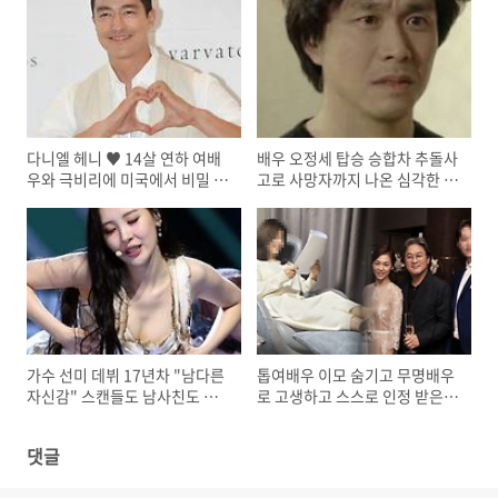
다니엘 헤니 ♥ 14살 연하 여배
배우 오정세 탑승 승합차 추돌사
우와 극비리에 미국에서 비밀 결
고로 사망자까지 나온 심각한 상
혼식
황
가수 선미 데뷔 17년차 "남다른
톱여배우 이모 숨기고 무명배우
자신감" 스캔들도 남사친도 없
로 고생하고 스스로 인정 받은
는 이유
남자배우
댓글