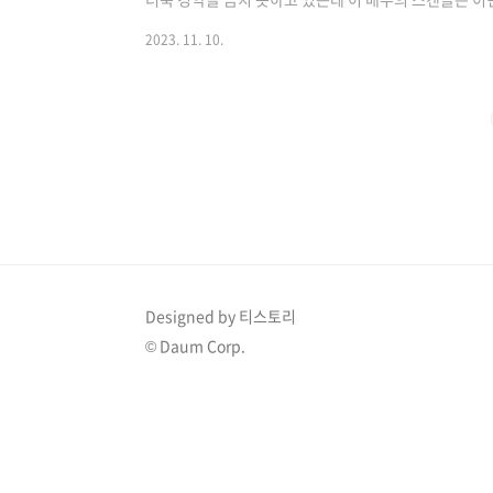
미성년자 열애설 홍콩 유명배우이자 영화감독인 주성치가
2023. 11. 10.
이 포착되면서 논란이 되었는데 현지 매체에 따르면, 최
놀이를 즐기며 시간을 보냈다고 전해졌습니다. 여성은 
나이 차이가 무려 42세에 달해 더욱 놀라움을 자아냈습니
처음 만나 연락처를 교환한 것으로 알려졌는..
Designed by 티스토리
© Daum Corp.