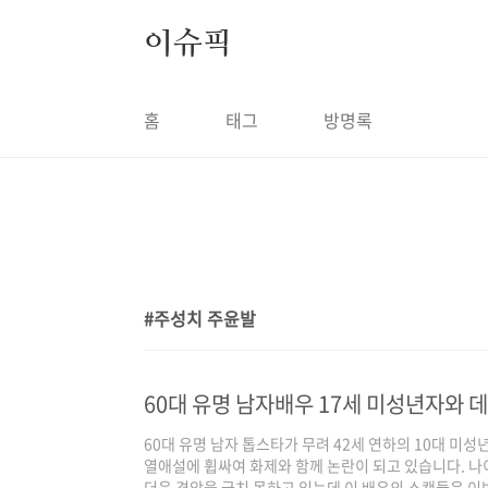
본문 바로가기
이슈픽
홈
태그
방명록
주성치 주윤발
1
60대 유명 남자배우 17세 미성년자와 
60대 유명 남자 톱스타가 무려 42세 연하의 10대 
열애설에 휩싸여 화제와 함께 논란이 되고 있습니다. 나
더욱 경악을 금치 못하고 있는데 이 배우의 스캔들은 이번