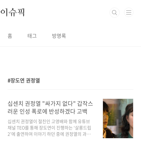
본문 바로가기
이슈픽
홈
태그
방명록
장도연 권정열
1
십센치 권정열 "싸가지 없다" 갑작스
러운 인성 폭로에 반성하겠다 고백
십센치 권정열이 절친인 고영배와 함께 유튜브
채널 TEO를 통해 장도연이 진행하는 ‘살롱드립
2’에 출연하여 이야기 하던 중에 권정열의 과거가
하나 둘 폭로 되며 웃음을 자아냈는데 그 중 장도