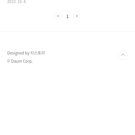
2023. 10. 4.
연은 권정열의 인성 논란에 대해 언급하여 관심
이 집중되었습니다. 1. 십센치 권정열 절친 고영
1
배와 장도연 '살롱드립2' 출연 ‘살롱드립2’ 장도
연이 가수 십센치 권정열의 과거를 폭로해 화제
가 되고 있습니다. 3일 유튜브 채널 TEO를 통해
장도연이 진행하는 ‘살롱드립2’ 에피소드가 공개
되었는데 이번 에피소드에는 가요계의 소문날 절
친인 십센치 권정열과 소란의 고영배가 출연해
Designed by 티스토리
재치 있는 입담을 자랑했습니다. 권정열과 고영
배는 등장부터 티격태격하며 남다른 절친 케미를
© Daum Corp.
자랑해 눈길을 끌었는데 이날 장도연이 권정열이
고른 음료..