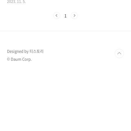
2023. 11. 5.
숙한 인물이라 그런지 더욱 많은 사람들이 갑작
스런 소식에 같이 슬퍼하고 있는 상황입니다. 더
1
많은 이슈 확인하기 >> 1. 이상민 어머니 '임여
순' 씨 6년 투병 끝에 별세 이상민 어머니의 빈소
는 서울 연세대학교 신촌장례식장 6호실에 마련
된 것으로 알려졌으며, 상주는 이상민과 여동생
인 이선경 씨로 전해졌으며 발인은 7일 오전 6시
로 예정되어 있으며, 장지는 서울시립승화원(벽
Designed by 티스토리
제)에 마련됐다고 합니다. 임여순 씨는 아들 이상
민과 함께 과거 SBS '미운우리새끼'에도 출연해
© Daum Corp.
대중에게도 잘 알려진 인물로 과거 출연 당시 재
치 있..