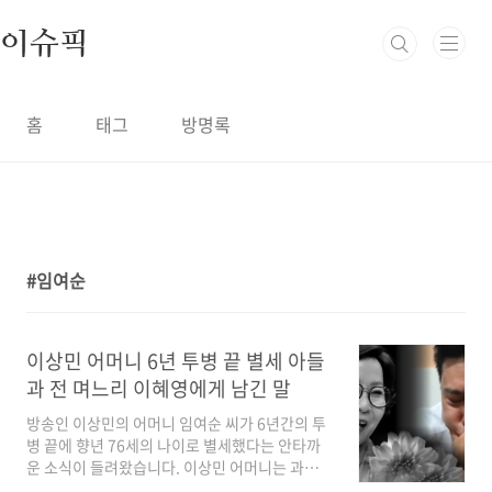
본문 바로가기
이슈픽
홈
태그
방명록
임여순
1
이상민 어머니 6년 투병 끝 별세 아들
과 전 며느리 이혜영에게 남긴 말
방송인 이상민의 어머니 임여순 씨가 6년간의 투
병 끝에 향년 76세의 나이로 별세했다는 안타까
운 소식이 들려왔습니다. 이상민 어머니는 과거
SBS '미운우리새끼'에도 출연해 대중에게도 친