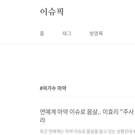
본문 바로가기
이슈픽
홈
태그
방명록
여가수 마약
1
연예계 마약 이슈로 몸살.. 이효리 "주사
라
최근 연예계는 마약 이슈로 몸살을 앓고 있는 상황인데 