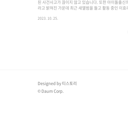
된 사건사고가 끊이지 않고 있습니다. 또한 아이돌출신의
라고 밝혀진 가운데 최근 새앨범을 들고 활동 중인 이효
다. 1. 이효리 "주사 맞았다" 고백 가수 이효리는 최근 
2023. 10. 25.
송 및 개인 SNS를 통해 팬들과 활발하게 소통 중입니다.
았다고 고백하며 화제가 되었는데 지난 24일 메이크업 
크유플레이(Hong's MakeuPlay)'에는 '효리 왔어
정'이라는 제목의 영상이 게재..
Designed by 티스토리
© Daum Corp.