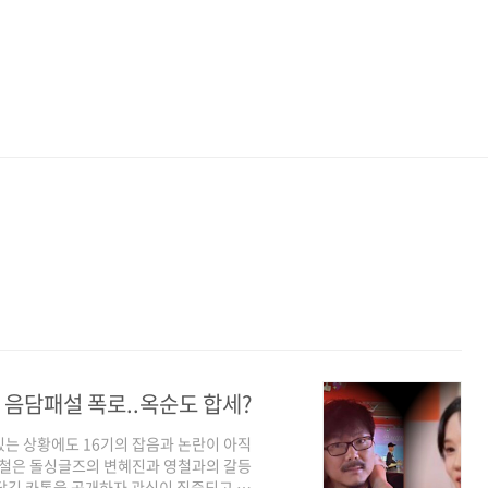
 음담패설 폭로..옥순도 합세?
 있는 상황에도 16기의 잡음과 논란이 아직
상철은 돌싱글즈의 변혜진과 영철과의 갈등
담김 카톡을 공개하자 관심이 집중되고 있