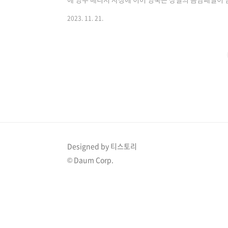
습니다. 이에 16기 옥순은 상철에게 댓글을 남기며 이 또
2023. 11. 21.
인하기 >> 1. 나는솔로 16기 영숙 상철 음담패설 카톡
게 분노한 일이 얼마 지나지 않아 영숙과의 갈등으로 인
은 점점 심각해지고 있습니다. 16기 때문에 17기가 빛
하지 않았냐는 비아냥 섞인 조롱..
Designed by 티스토리
© Daum Corp.