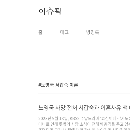
본문 바로가기
이슈픽
홈
태그
방명록
노영국 서갑숙 이론
1
노영국 사망 전처 서갑숙과 이혼사유 책 
2023년 9월 18일, KBS2 주말드라마 '효심이네 각자
마비로 인해 뜻밖의 사망 소식이 전해져 충격을 주고 있
조명되며 그가 낸 책에 대한 관심이 높아지며 사망원인