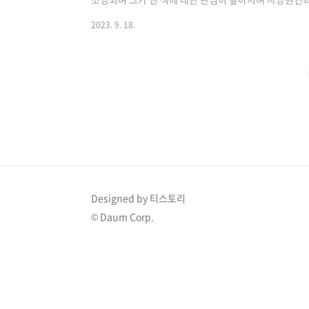
다. 1. 배우 노영국 사망 출연중 드라마 제작사 입장 
2023. 9. 18.
표하며 아래와 같은 성명을 발표했습니다. "갑작스러운 
따라서 장례는 가족 친지들과 동료 선후배들이 참석하여
니다. 끝으로 "다시 한번 고인의 가시는 길 깊은 애도를
였습니다. 빈소는 한양대학병원 장례식장에..
Designed by 티스토리
© Daum Corp.