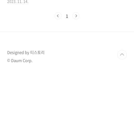
2023. 11. 14.
혼을 할 뻔했는데 못한 것이 후회스럽다는 발언
을 하여 모두가 깜짝 놀랐습니다. 더 많은 이슈 확
1
인하기 >> 1. 엄정화 BTS 슈가 만남 엄정화가 13
일 유튜브 채널 'BANGTANTV'의 웹 콘텐츠 '슈
취타'의 22번째 에피소드에 등장하면서 이목이
집중되었습니다. 공개된 영상에 등장한 게스트
엄정화는 슈가에게 "93년생이라고 했지? 내가
93년도에 데뷔했다"라고 말해 슈가를 당황하게
Designed by 티스토리
만들기도 했습니다. 이어 엄정화는 "(옛날에는)
활동을 6개월씩 하셨다고 들었다"라는 슈가의 질
© Daum Corp.
문에 "3개월 동안 계속 1위를 했었다"라며 ..