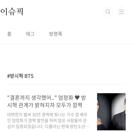
본문 바로가기
이슈픽
홈
태그
방명록
방시혁 BTS
1
"결혼까지 생각했어.." 엄정화 ♥ 방
시혁 관계가 밝혀지자 모두가 깜짝
데뷔한지 벌써 30년 경력에 빛나는 가수 겸 배우
인 엄정화가 깜짝 발언을 하여 많은 사람들의 관
심이 집중되었습니다. 다름아닌 현재 방탄소년단
이 소속되어 있는 하이브의 수장인 방시혁과 결