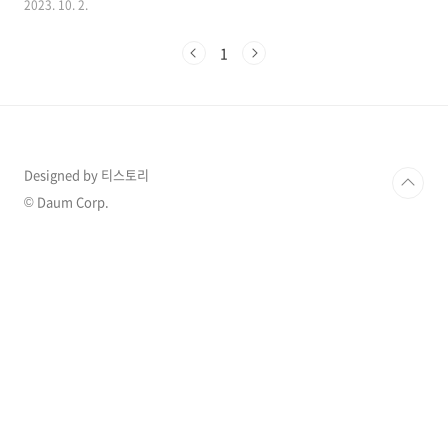
2023. 10. 2.
에서 그가 마지막 방송을 할때 그의 채널 좌표를
찍어 공격한 유튜버 엄태웅에 대한 비난도 이어
1
지고 있습니다. 1. 12만 유튜버 억달이형 사망 소
식 유튜버 억달이형(본명 김태우)의 사망 소식이
전해졌습니다. 김태우는 2일 오전 자택에서 숨진
것으로 알려져 있습니다. 그의 빈소는 오산 장례
문화원 302호 장례식장에 마련되었으며, 발인은
4일 오전 8시로 예정되어 있으며 장지는 함백산
Designed by 티스토리
추모공원으로 정해져 있습니다. 억달이형 김태우
는 12만 명의 구독자를 보유하고 있으며, 유튜버
© Daum Corp.
로서 활동하는 동시에 웹드라마 배우로도 활동하
며 ..