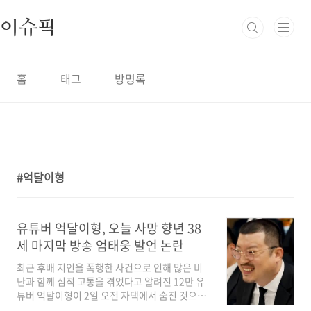
본문 바로가기
이슈픽
홈
태그
방명록
억달이형
1
유튜버 억달이형, 오늘 사망 향년 38
세 마지막 방송 엄태웅 발언 논란
최근 후배 지인을 폭행한 사건으로 인해 많은 비
난과 함께 심적 고통을 겪었다고 알려진 12만 유
튜버 억달이형이 2일 오전 자택에서 숨진 것으로
알려지며 많은 팬들은 안타까워 하고 있는 상황