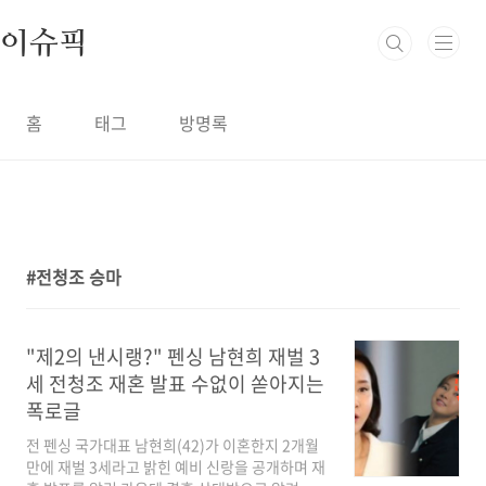
본문 바로가기
이슈픽
홈
태그
방명록
전청조 승마
1
"제2의 낸시랭?" 펜싱 남현희 재벌 3
세 전청조 재혼 발표 수없이 쏟아지는
폭로글
전 펜싱 국가대표 남현희(42)가 이혼한지 2개월
만에 재벌 3세라고 밝힌 예비 신랑을 공개하며 재