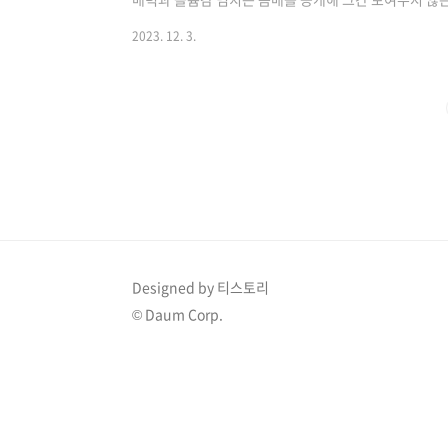
인하기 >> 배우 박지현 과감한 화보 공개 박지현은 28일
2023. 12. 3.
으로 패션브랜드 샤넬과 함께 한 화보촬영 사진을 공개했
지현은 거실 창틀에 비스듬히 누워 베개에 뺨을 묻은 채
서는 슬립 위로 가디건만 걸친 채 물을 마시는 장면이 
박지현이 선보인 관능적인 컷에 팬들의 반응이 뜨..
Designed by 티스토리
© Daum Corp.