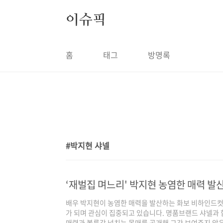
본문 바로가기
이슈픽
홈
태그
방명록
박지현 샤넬
1
‘재벌집 며느리' 박지현 농염한 매력 발
배우 박지현이 농염한 매력을 발산하는 화보 비하인드컷
가 되며 관심이 집중되고 있습니다. 명품브랜드 샤넬과
매력과 볼륨감 넘치는 몸매를 공개해 그간 보여주지 않은