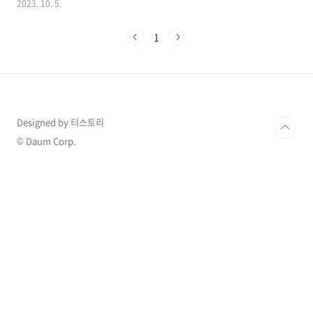
2023. 10. 5.
고 밝혀 네티즌들은 놀라움을 표하고 있는데 관
련 내용을 자세히 알아보겠습니다. 1. 13남매 장
1
녀 배우 남보라 새 가족 공개 13남매의 장녀 배우
남보라가 지금도 많은 대가족에 또 다른 새 식구
가 생겼다고 밝히면서 화제가 되고 있습니다. 4일
남보라는 자신의 SNS를 통해 “오늘 기분 최고.
저희 집에 새 가족이 생겼어요. 야호. 이제 6자매
남가네”라는 글과 함께 여러 장의 사진을 게재했
Designed by 티스토리
습니다. 공개된 사진은 새로 입양한 그의 반려견
의 모습. 남보라는 “이름은 머털이에요. 이번 화
© Daum Corp.
성 번식장에서 구조된 아이인데, 보호소..