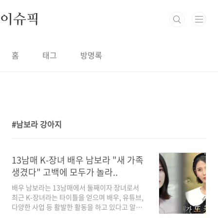
본문 바로가기
이슈픽
홈
태그
방명록
남보라 강아지
1
13남매 K-장녀 배우 남보라 "새 가족
생겼다" 고백에 모두가 놀라..
배우 남보라는 13남매에서 둘째이자 장녀로서
최근 K-장녀라는 타이틀을 얻으며 배우, 유튜브,
다양한 사업 등 활발한 활동을 하고 있다고 알려
져 있는데 그런 그녀가 또 새로운 가족이 생겼다