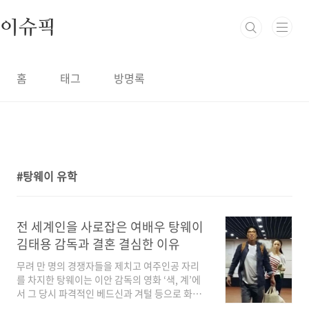
본문 바로가기
이슈픽
홈
태그
방명록
탕웨이 유학
1
전 세계인을 사로잡은 여배우 탕웨이
김태용 감독과 결혼 결심한 이유
무려 만 명의 경쟁자들을 제치고 여주인공 자리
를 차지한 탕웨이는 이안 감독의 영화 ‘색, 계’에
서 그 당시 파격적인 베드신과 겨털 등으로 화제
를 모으면서 전 세계의 주목을 받다가 돌연 자취