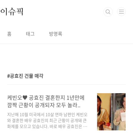
본문 바로가기
이슈픽
홈
태그
방명록
공효진 건물 매각
1
케빈오♥ 공효진 결혼한지 1년만에
깜짝 근황이 공개되자 모두 놀라..
지난해 10월 미국에서 10살 연하 남편인 케빈오
와 결혼한 배우 공효진의 최근 근황이 공개돼 큰
화제를 모으고 있습니다. 바로 배우 공효진은 연
예계 재테크의 여왕으로 불리기도 하는데 한 매