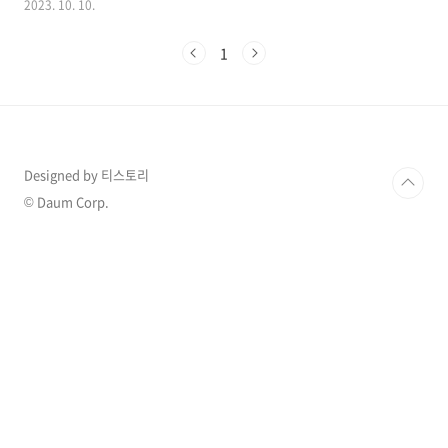
2023. 10. 10.
체에 따르면 공효진이 2016년 63억원에 매입한
서교동 빌딩을 160억원에 내놨다고 하는 소식이
1
들려왔습니다. 1. 공효진 부동산 시세차익 100억
공효진은 63억짜리 건물을 매입한지 7년만에 얻
은 시세차익만 약 100억원에 달하는 금액이 알려
지며 화제가 되고 있습니다. 공효진의 건물은 서
울 마포구 서교동 366-7에 위치한 ‘ROY714’빌
딩으로 대지 가격은 3.3㎡당 1억300만원 수준의
Designed by 티스토리
건물입니다. 건물이름이기도 한 로이714는 공효
진이 지분의 50%를 소유했으며, 공효진이 대표
© Daum Corp.
인 법인회사로 알려져 있기도 한데 ..