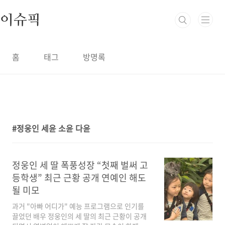
본문 바로가기
이슈픽
홈
태그
방명록
정웅인 세윤 소윤 다윤
1
정웅인 세 딸 폭풍성장 “첫째 벌써 고
등학생” 최근 근황 공개 연예인 해도
될 미모
과거 "아빠 어디가" 예능 프로그램으로 인기를
끌었던 배우 정웅인의 세 딸의 최근 근황이 공개