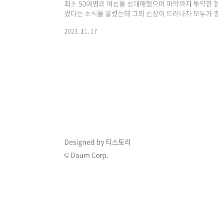
최소 50여명의 여성을 성매매했으며 마약까지 투약한 혐
었다는 소식을 알렸는데 그의 신상이 드러나자 모두가 충
은 이슈 확인하기 >> 1. 유명리조트 회장 아들 몰카 성매
2023. 11. 17.
형사합의31부(부장 이중민)는 유명 골프장 리조트 회장 2
징금 30만 원을 선고했다고 밝혔습니다. 또한 성폭력 
5년간 아동·청소년·장애인 관련 기관 취업 금지도 명령
자 이사인 권씨는 2017∼2..
Designed by 티스토리
© Daum Corp.