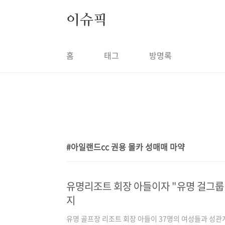
본문 바로가기
이슈픽
홈
태그
방명록
아일랜드cc 권용 몰카 성매매 마약
1
유명리조트 회장 아들이자 "유명 걸그룹
지
유명 골프장 리조트 회장 아들이 37명의 여성들과 성관