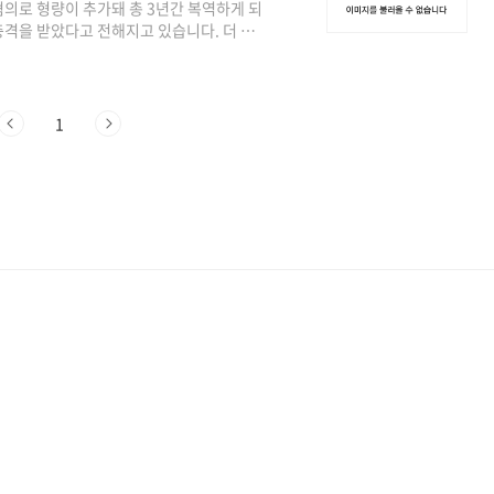
의로 형량이 추가돼 총 3년간 복역하게 되
격을 받았다고 전해지고 있습니다. 더 많
매 마약 2023년 11월 16일 서울중앙지법
세 권모(40) 씨에게 징역 1년 2개월과 추
치료 및 약물중독 재활 교육 프로그램 이수와
했습니다. A 골프장 리조트 회장의 아들이
1