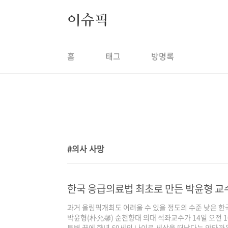
본문 바로가기
이슈픽
홈
태그
방명록
의사 사망
1
한국 응급의료법 최초로 만든 박윤형 교수
과거 올림픽개최도 어려울 수 있을 정도의 수준 낮은 
박윤형(朴允馨) 순천향대 의대 석좌교수가 14일 오전 
투병 끝에 향년 69세의 나이로 세상을 떠났다는 안타까운