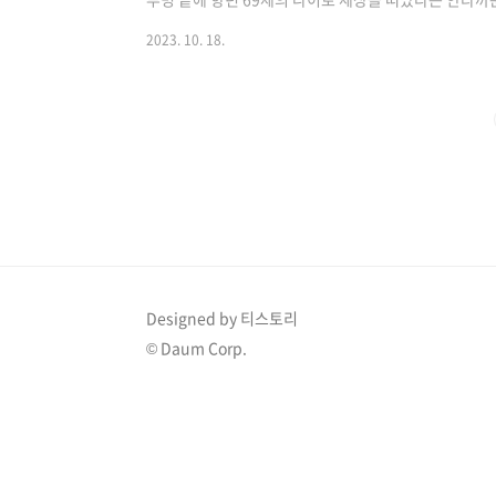
불투명할 정도로 엉망이던 한국 응급의료 "서울올림픽을
2023. 10. 18.
만큼 엉망이던 한국의 응급의료는 1994년 응급의료법 
역별 외상센터와 닥터헬기를 갖추기에 이르렀다고 전해지
는데 헌신한 박윤형(朴允馨) 순천향대 의대 석좌교수가 1
에서 담도암 투병 끝에 향년 69세의 나이로 세상을..
Designed by 티스토리
© Daum Corp.