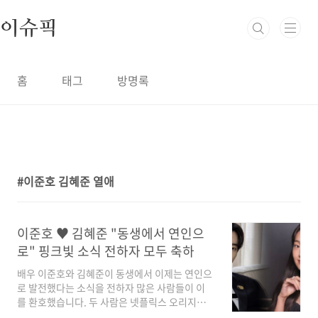
본문 바로가기
이슈픽
홈
태그
방명록
이준호 김혜준 열애
1
이준호 ♥ 김혜준 "동생에서 연인으
로" 핑크빛 소식 전하자 모두 축하
배우 이준호와 김혜준이 동생에서 이제는 연인으
로 발전했다는 소식을 전하자 많은 사람들이 이
를 환호했습니다. 두 사람은 넷플릭스 오리지널
시리즈 '캐셔로'(연출 이창민)에 출연하기로 결정