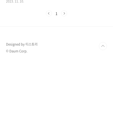
2023. 11. 10.
들 더욱 경악을 금치 못하고 있는데 이 배우의 스
캔들은 이번이 처음은 아니었습니다. 1. 주성치
1
17세 미성년자 열애설 홍콩 유명배우이자 영화
감독인 주성치가 17세 소녀와 선상데이트를 즐
긴 장면들이 포착되면서 논란이 되었는데 현지
매체에 따르면, 최근 주성치는 17세 소녀와 요트
를 이용해 물놀이를 즐기며 시간을 보냈다고 전
해졌습니다. 여성은 장샤오치라는 이름의 여성으
Designed by 티스토리
로 두 사람의 나이 차이가 무려 42세에 달해 더욱
놀라움을 자아냈습니다. 이들은 지난 6월 호화 요
© Daum Corp.
트 파티에서 처음 만나 연락처를 교환한 것으로
알려졌는..