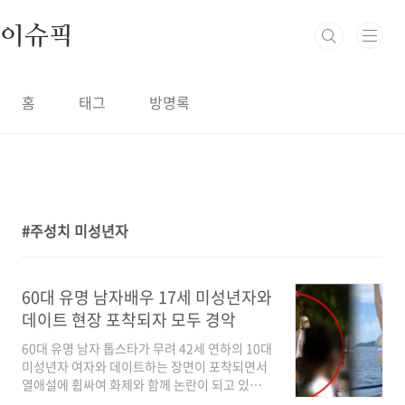
본문 바로가기
이슈픽
홈
태그
방명록
주성치 미성년자
1
60대 유명 남자배우 17세 미성년자와
데이트 현장 포착되자 모두 경악
60대 유명 남자 톱스타가 무려 42세 연하의 10대
미성년자 여자와 데이트하는 장면이 포착되면서
열애설에 휩싸여 화제와 함께 논란이 되고 있습
니다. 나이차이도 그렇지만 성인이 아닌 점에 다