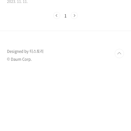
2023. 11. 11.
아내의 임신 소식을 믿지 못해 몇번이고 확인하
며 급기야 안정환에게 '이것'까지 건넸다고 고백
1
했습니다. 더 많은 이슈 확인하기 >> 1. 이혜원 임
신 "믿기지 않아" 남편 안정환에게 건넨 물건 10
일 방송된 채널A '남의 나라 살아요 - 선 넘은 패
밀리'(이하 '선 넘은 패밀리')에서는 안정환-이혜
원 부부의 일화가 공개되면서 화제를 모았는데
다름 아닌 이혜원이 남편 안정환에게 임신테스트
Designed by 티스토리
기를 해보라고 주었다고 해서 모두를 경악하게
만들었습니다. 이혜원은 임신 당시를 떠올리며
© Daum Corp.
"첫째 임신한 걸 알았는데 그때 어렸어서 긴가민
가..