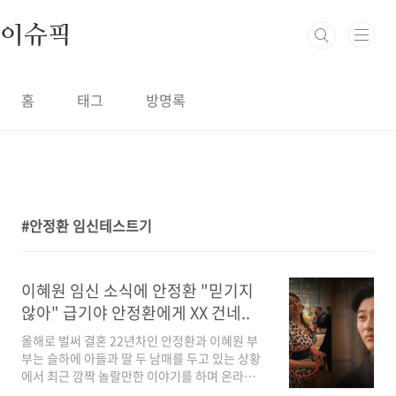
본문 바로가기
이슈픽
홈
태그
방명록
안정환 임신테스트기
1
이혜원 임신 소식에 안정환 "믿기지
않아" 급기야 안정환에게 XX 건네..
올해로 벌써 결혼 22년차인 안정환과 이혜원 부
부는 슬하에 아들과 딸 두 남매를 두고 있는 상황
에서 최근 깜짝 놀랄만한 이야기를 하며 온라인
커뮤니티에서 화제를 모으고 있습니다. 안정환은