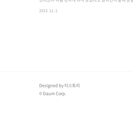
귀병에 죄책감 31일 채널A ‘오은영의 금쪽상담소’에선
2023. 11. 1.
고민을 전했습니다. 둘째 이온 군의 희귀병 투병으로 힘
자 느꼈다. ‘우리 애가 왜 이렇게 턱이 작지?’ 라고 생
전했습니다. 김미려는 그래서 바로 검색을 했고 콜라겐 
아이가 정상으로 나온 것 같지 않아’라고 했다”..
Designed by 티스토리
© Daum Corp.