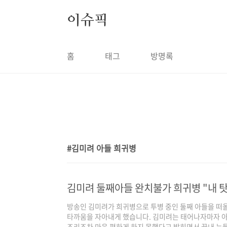
본문 바로가기
이슈픽
홈
태그
방명록
김미려 아들 희귀병
1
김미려 둘째아들 완치불가 희귀병 "내 탓
방송인 김미려가 희귀병으로 투병 중인 둘째 아들을 떠
타까움을 자아내게 했습니다. 김미려는 태어나자마자 아
조리조차 마음 편하게 하지 못했다고 밝히면서 끝내 눈물