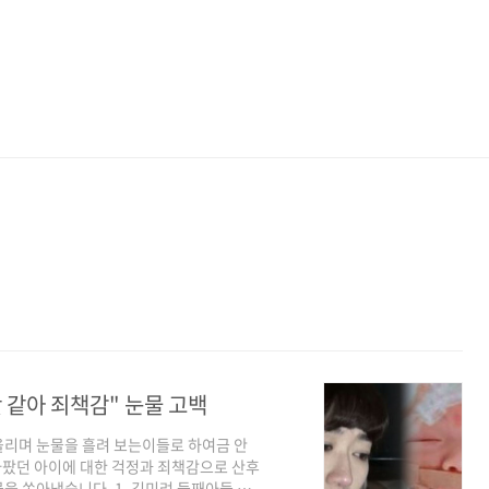
 같아 죄책감" 눈물 고백
올리며 눈물을 흘려 보는이들로 하여금 안
팠던 아이에 대한 걱정과 죄책감으로 산후
을 쏟아냈습니다. 1. 김미려 둘째아들 희