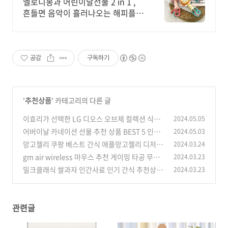
멜로디봉과 어린이날선물 2 in 1 ,
흔들면 음악이 흘러나오는 해피플레
이 장난감
공감
구독하기
'
추천상품
' 카테고리의 다른 글
이효리가 선택한 LG 디오스 오브제 컬렉션 식기
2024.05.05
세척기 리뷰 비교
어버이날 카네이션 선물 추천 상품 BEST 5 인기
2024.05.03
(1)
순위
망고젤리 쿠팡 베스트 간식 애플망고젤리 디저트
2024.03.24
(0)
추천 5
gm air wireless 마우스 추천 게이밍 타공 무소
2024.03.23
(0)
음 장단점 비교
밀크클래식 쌀과자 인간사료 인기 간식 추천상품
2024.03.23
(0)
(0)
관련글