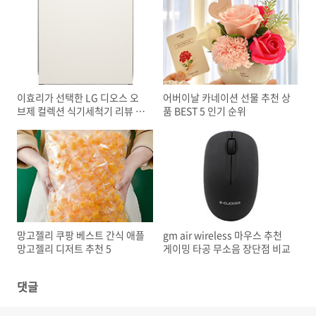
이효리가 선택한 LG 디오스 오
어버이날 카네이션 선물 추천 상
브제 컬렉션 식기세척기 리뷰 비
품 BEST 5 인기 순위
교
망고젤리 쿠팡 베스트 간식 애플
gm air wireless 마우스 추천
망고젤리 디저트 추천 5
게이밍 타공 무소음 장단점 비교
댓글