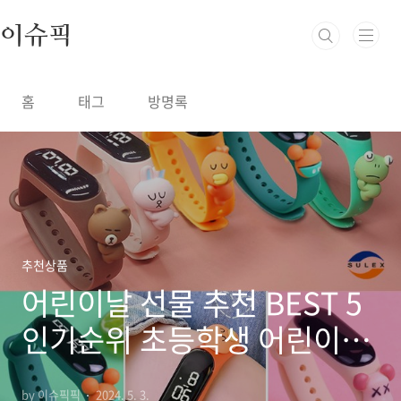
본문 바로가기
이슈픽
홈
태그
방명록
추천상품
어린이날 선물 추천 BEST 5
인기순위 초등학생 어린이집
유치원 선물
by 이슈픽픽
2024. 5. 3.