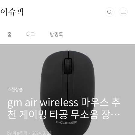
본문 바로가기
이슈픽
홈
태그
방명록
추천상품
gm air wireless 마우스 추
천 게이밍 타공 무소음 장단
점 비교
by 이슈픽픽
2024. 3. 23.