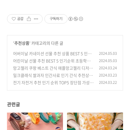
공감
구독하기
'
추천상품
' 카테고리의 다른 글
어버이날 카네이션 선물 추천 상품 BEST 5 인기
2024.05.03
순위
어린이날 선물 추천 BEST 5 인기순위 초등학생
2024.05.03
(0)
어린이집 유치원 선물
망고젤리 쿠팡 베스트 간식 애플망고젤리 디저트
2024.03.24
(0)
추천 5
밀크클래식 쌀과자 인간사료 인기 간식 추천상품
2024.03.23
(0)
전기 자전거 추천 인기 순위 TOP5 장단점 가성비
2024.03.22
(0)
비교
(0)
관련글