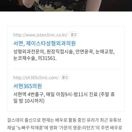
http://www.jstarclinic.co.kr/
광고
서면, 제이스타성형외과의원
성형외과전문의, 원장직접시술, 안면윤곽, 눈매교정,
눈코재수술, 의31561.
http://sh365clinic.com/
광고
서현365의원
서현역 4번출구, 매일 아침9시-밤11시 진료 (주말 휴
일 밤 10시까지)
걸스데이 출신으로 현재는 배우로 활동 중인 유라가 최근 유튜브
채널 '노빠꾸 탁재훈'에 영화 '가문의 영광:리턴즈'의 주연 배우로