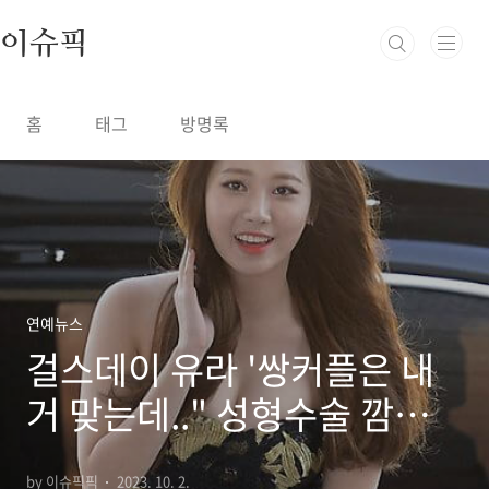
본문 바로가기
이슈픽
홈
태그
방명록
연예뉴스
걸스데이 유라 '쌍커플은 내
거 맞는데.." 성형수술 깜짝
고백 화제
by 이슈픽픽
2023. 10. 2.