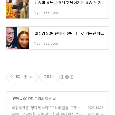
방송과 유튜브 경계 허물어지는 요즘 '인기 유튜브 15분 홍보' 지급 금액 공개되자 톱스타 광고비
1.yum333.com
월수입 30만원에서 천만배우로 거듭난 배우 진선규 그의 아내 반전 직업이 공개 되자 모두가 깜
1.yum333.com
공감
구독하기
'
연예뉴스
' 카테고리의 다른 글
배우 이제훈 '영화제 사회' '드라마 촬영' 모두 올
2023.10.03
스탑 심각한 현재 상황
유튜버 억달이형, 오늘 사망 향년 38세 마지막 방
2023.10.02
(0)