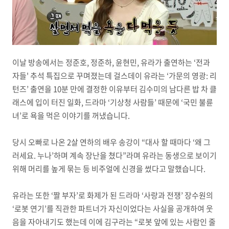
이날 방송에서는 정준호, 정준하, 윤현민, 유라가 출연하는 ‘전과
자들' 추석 특집으로 꾸며졌는데 걸스데이 유라는 ‘가문의 영광: 리
턴즈’ 출연을 10분 만에 결정한 이유부터 김수미의 남다른 밥 차 클
래스에 입이 터진 일화, 드라마 ‘기상청 사람들’ 때문에 ‘국민 불륜
녀’로 욕을 먹은 이야기를 꺼냈습니다.
당시 오빠로 나온 2살 연하의 배우 송강이 “대사 할 때마다 ‘왜 그
러세요. 누나’하며 계속 장난을 쳤다”라며 유라는 동생으로 보이기
위해 머리를 높게 묶는 등 비주얼에 신경을 썼다고 말했습니다.
유라는 또한 ‘짤 부자’로 화제가 된 드라마 ‘사랑과 전쟁’ 장수원의
‘로봇 연기’를 직관한 파트너가 자신이었다는 사실을 공개하여 웃
음을 자아내기도 했는데 이에 김구라는 “로봇 앞에 있는 사람인 줄