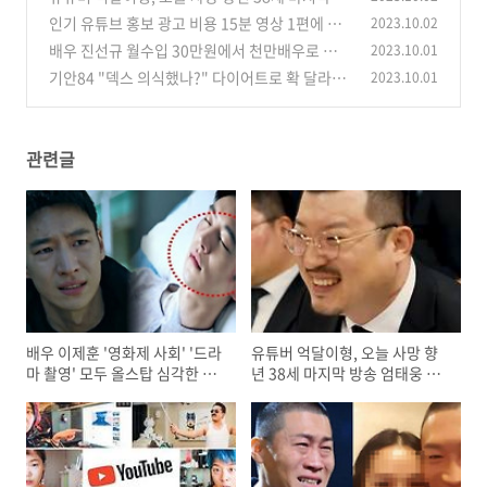
송 엄태웅 발언 논란
인기 유튜브 홍보 광고 비용 15분 영상 1편에 억
2023.10.02
(0)
대 수준 상상초월 화제
배우 진선규 월수입 30만원에서 천만배우로 그의
2023.10.01
(0)
아내 반전 직업 화제
기안84 "덱스 의식했나?" 다이어트로 확 달라진
2023.10.01
(1)
모습 공개하자 모두 깜짝
(0)
관련글
배우 이제훈 '영화제 사회' '드라
유튜버 억달이형, 오늘 사망 향
마 촬영' 모두 올스탑 심각한 현
년 38세 마지막 방송 엄태웅 발
재 상황
언 논란