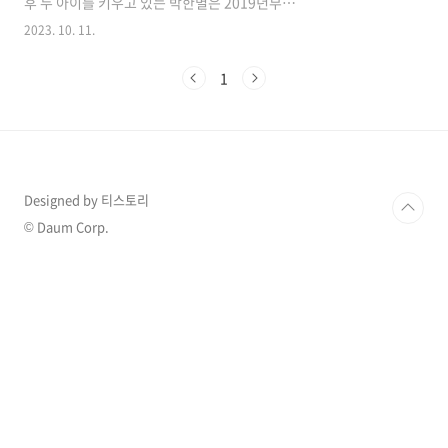
후 두 아이를 키우고 있는 박한별은 2019년부터
방송활동을 중단하였는데 2023년 10월 10일 자
2023. 10. 11.
신의 이름을 건 유튜브 채널을 개설하고 4년만에
복귀를 선언하여 화제가 되고 있습니다. 1. 박한
1
별 4년만에 유튜브로 복귀 지난 2019년 활동중
단 후 제주 생활을 시작한 박한별은 "그동안 제주
도에서 정말 많은 일을 했는데 몸도 마음도 건강
하게 잘 지낸 것 같다. 직접 텃밭을 일구기도 하고
운동도 열심하 하고, 서울이었으면 해보지 못했
을 여러가지 경험들을 하며 아주 바쁘게 잘 지냈
Designed by 티스토리
다"라며 공백기 동안의 근황을 공개했습니다. 현
재 슬하에 1남 1녀를 둔 박한별은 장남 아준 군에
© Daum Corp.
대해 "내가 힘들 때 무너지지 않..