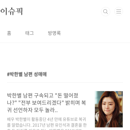
본문 바로가기
이슈픽
홈
태그
방명록
박한별 남편 성매매
1
박한별 남편 구속되고 "돈 떨어졌
나?" "전부 보여드리겠다" 밝히며 복
귀 선언하자 모두 놀라..
배우 박한별이 활동중단 4년 만에 유튜브로 복귀
를 알렸습니다. 2017년 남편 유인석과 결혼을 한