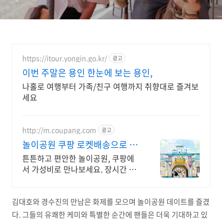
https://itour.yongin.go.kr/
광고
이번 주말은 용인 한눈에 보는 용인,
나홀로 여행부터 가족/친구 여행까지 취향대로 즐겨보
세요
http://m.coupang.com
광고
놀이공원 쿠팡 로켓배송으로 빠
르게 준비
튼튼하고 편안한 놀이공원, 쿠팡에
서 가성비로 만나보세요. 장시간 캠
핑도 문제 없는, 안락한 의자를 와우
회원 무료반품으로 만나보세요.
김대호와 경수진의 만남은 화제를 모으며 놀이공원 데이트를 즐겼
다. 그들의 유쾌한 케미와 특별한 순간에 팬들은 더욱 기대하고 있