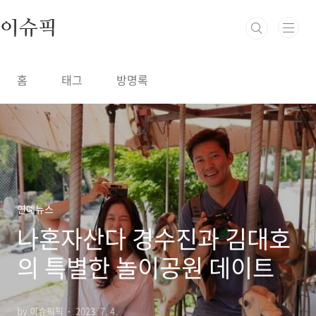
본문 바로가기
이슈픽
홈
태그
방명록
연예뉴스
나혼자산다 경수진과 김대호
의 특별한 놀이공원 데이트
by 이슈픽픽
2023. 7. 4.