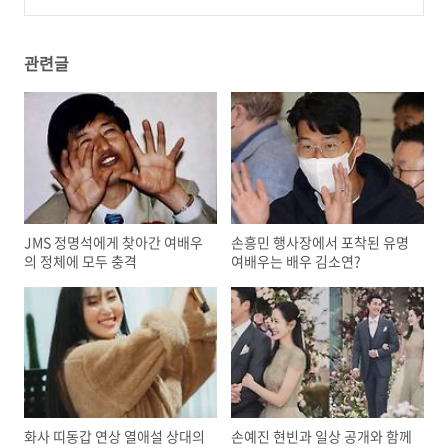
소희 역대급 만남
(2)
관련글
JMS 정명석에게 찾아간 여배우
손흥민 행사장에서 포착된 유명
의 정체에 모두 충격
여배우는 배우 김소연?
화사 띠동갑 연상 열애설 상대의
손예진 현빈과 일상 공개와 함께