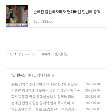
손예진 출산하자마자 변해버린 현빈에 충격
1.yum333.com
1
구독하기
'
연예뉴스
' 카테고리의 다른 글
JMS 정명석에게 찾아간 여배우의 정체에 모두
2023.07.06
충격
손흥민 행사장에서 포착된 유명 여배우는 배우 김
2023.07.04
(0)
소연?
화사 띠동갑 연상 열애설 상대의 정체와 피네이션
2023.07.03
(0)
계약
손예진 현빈과 일상 공개와 함께 독박육아 고충
2023.07.02
(0)
토로
방탄소년단 정국 솔로 SEVEN 뮤비 여주인공 한
2023.07.02
(0)