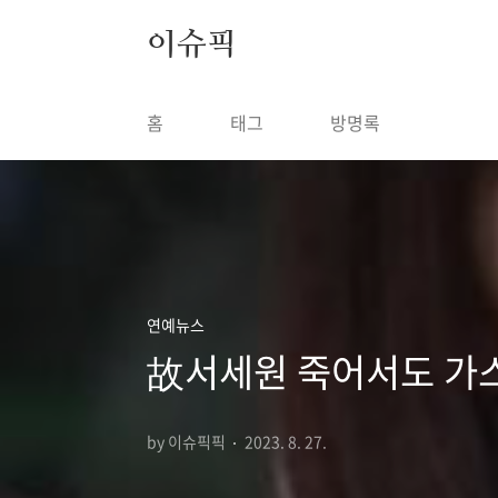
본문 바로가기
이슈픽
홈
태그
방명록
연예뉴스
故서세원 죽어서도 가스
by 이슈픽픽
2023. 8. 27.