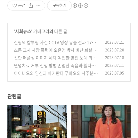
공감
구독하기
'
사회뉴스
' 카테고리의 다른 글
신림역 칼부림 사건 CCTV 영상 유출 전과 17범
2023.07.21
남성 충격
초등 교사 사망 폭력에 오은영 박사 비난 화살 서
2023.07.20
(0)
천석 박사도 동참
신안 퍼플섬 이미지 세탁 여전한 염전 노예 의혹
2023.07.18
(0)
투성이
연명치료 거부 신청 방법 존엄한 죽음과 웰다잉에
2023.07.11
(0)
대하여
아이바오의 임신과 아기판다 푸바오의 사주분석
2023.07.05
(0)
(0)
관련글