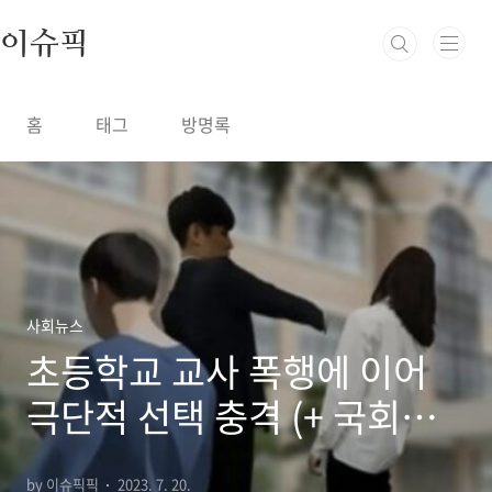
본문 바로가기
이슈픽
홈
태그
방명록
사회뉴스
초등학교 교사 폭행에 이어
극단적 선택 충격 (+ 국회의
원 학부모)
by 이슈픽픽
2023. 7. 20.