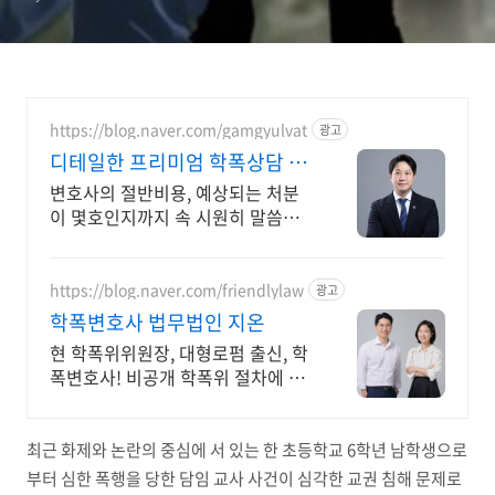
https://blog.naver.com/gamgyulvat
광고
디테일한 프리미엄 학폭상담 학
폭처분 끝까지 도와드립니다
변호사의 절반비용, 예상되는 처분
이 몇호인지까지 속 시원히 말씀드
립니다. 현 대한행정사회 학교폭력
전문교수, 초등학교 학교폭력 전문
위원 출신
https://blog.naver.com/friendlylaw
광고
학폭변호사 법무법인 지온
현 학폭위위원장, 대형로펌 출신, 학
폭변호사! 비공개 학폭위 절차에 실
제적 대응!
최근 화제와 논란의 중심에 서 있는 한 초등학교 6학년 남학생으로
부터 심한 폭행을 당한 담임 교사 사건이 심각한 교권 침해 문제로