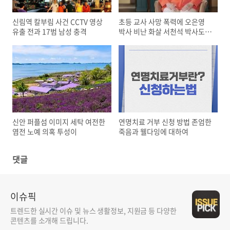
신림역 칼부림 사건 CCTV 영상
초등 교사 사망 폭력에 오은영
유출 전과 17범 남성 충격
박사 비난 화살 서천석 박사도
동참
신안 퍼플섬 이미지 세탁 여전한
연명치료 거부 신청 방법 존엄한
염전 노예 의혹 투성이
죽음과 웰다잉에 대하여
댓글
이슈픽
트렌드한 실시간 이슈 및 뉴스 생활정보, 지원금 등 다양한
콘텐츠를 소개해 드립니다.