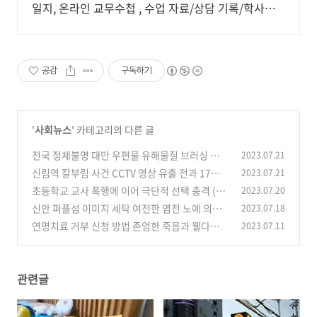
일지, 온라인 교무수첩 , 수업 자료/상담 기록/학사일
정 관리까지
공감
구독하기
'
사회뉴스
' 카테고리의 다른 글
전국 정체불명 대만 우편물 유해물질 브러싱 스캠
2023.07.21
주의 당부
신림역 칼부림 사건 CCTV 영상 유출 전과 17범
2023.07.21
(0)
남성 충격
초등학교 교사 폭행에 이어 극단적 선택 충격 (+
2023.07.20
(0)
국회의원 학부모)
신안 퍼플섬 이미지 세탁 여전한 염전 노예 의혹
2023.07.18
(0)
투성이
연명치료 거부 신청 방법 존엄한 죽음과 웰다잉에
2023.07.11
(0)
대하여
(0)
관련글