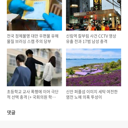
전국 정체불명 대만 우편물 유해
신림역 칼부림 사건 CCTV 영상
물질 브러싱 스캠 주의 당부
유출 전과 17범 남성 충격
초등학교 교사 폭행에 이어 극단
신안 퍼플섬 이미지 세탁 여전한
적 선택 충격 (+ 국회의원 학부
염전 노예 의혹 투성이
모)
댓글