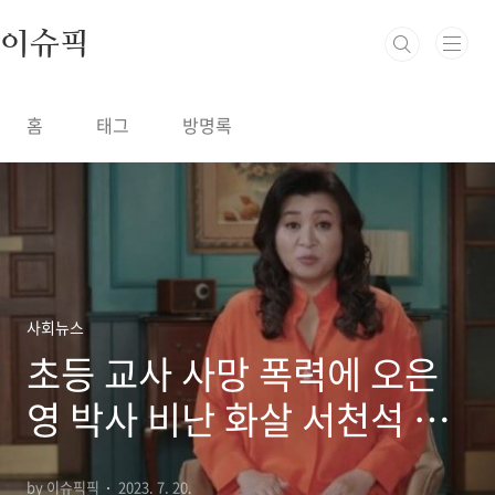
본문 바로가기
이슈픽
홈
태그
방명록
사회뉴스
초등 교사 사망 폭력에 오은
영 박사 비난 화살 서천석 박
사도 동참
by 이슈픽픽
2023. 7. 20.