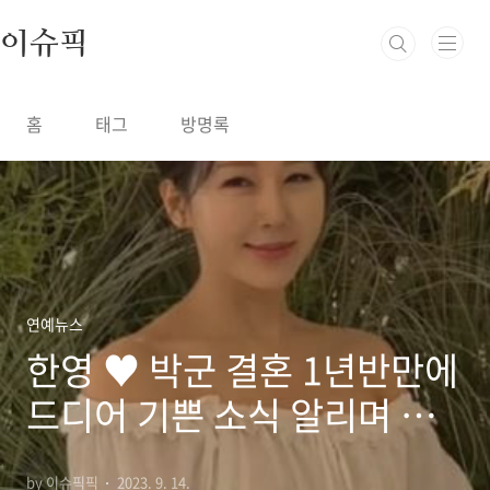
본문 바로가기
이슈픽
홈
태그
방명록
연예뉴스
한영 ♥ 박군 결혼 1년반만에
드디어 기쁜 소식 알리며 축
하 봇물
by 이슈픽픽
2023. 9. 14.