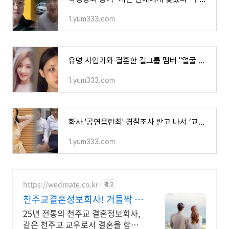
1.yum333.com
유명 사업가와 결혼한 걸그룹 멤버 "얼굴 피멍에 골절까지.."...안타까운 소식 전하여 충격 - 트렌
1.yum333.com
화사 '공연음란죄' 경찰조사 받고 나서 ‘교복 성상품화'로 또 다시 논란 터지자 울분 토로하며
1.yum333.com
https://wedmate.co.kr
광고
천주교결혼정보회사! 거들짝 이
상형 프로필 무료 받아보기
25년 전통의 천주교 결혼정보회사,
같은 천주교 교우로서 결혼을 함께