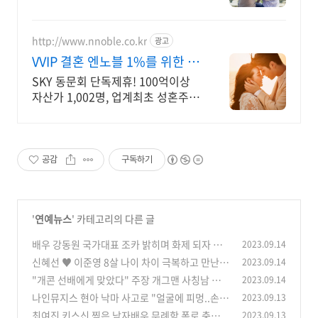
만듭니다.
http://www.nnoble.co.kr
광고
VVIP 결혼 엔노블 1%를 위한 상
류층 결정사
SKY 동문회 단독제휴! 100억이상
자산가 1,002명, 업계최초 성혼주의
시행 변호사검증 회원수 공개, 전문
직/엘리트/노블레스 전문, 여성가족
부장관대상 2회수상
공감
구독하기
'
연예뉴스
' 카테고리의 다른 글
배우 강동원 국가대표 조카 밝히며 화제 되자 공
2023.09.14
유와 사돈지간 가족관계 재조명
신혜선 ♥ 이준영 8살 나이 차이 극복하고 만난
2023.09.14
(0)
인연 깜짝 소식 화제
"개콘 선배에게 맞았다" 주장 개그맨 사칭남 동
2023.09.14
(0)
물학대범 의심 충격
나인뮤지스 현아 낙마 사고로 "얼굴에 피멍..손목
2023.09.13
(0)
골절.."안타까운 근황
최여진 키스신 찍은 남자배우 무례함 폭로 충격적
2023.09.13
(0)