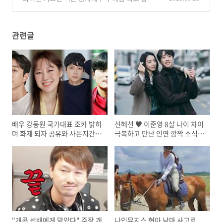
인 수준에 모두 경악
(0)
관련글
배우 강동원 국가대표 조카 밝히
신혜선 ♥ 이준영 8살 나이 차이
며 화제 되자 공유와 사돈지간
극복하고 만난 인연 깜짝 소식
가족관계 재조명
화제
"개콘 선배에게 맞았다" 주장 개
나인뮤지스 현아 낙마 사고로