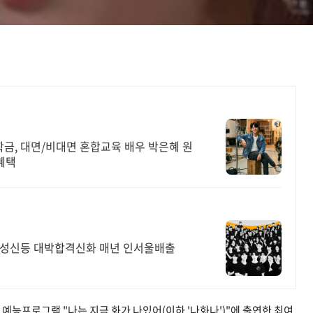
장학금, 대면/비대면 혼합교육 배우 박은혜 원
혜택
,성신등 대박합격신화 매년 인서울배출
타임 예능프로그램
"나는 지금 화가 나있어(이하 '나화나')"에 출연한 최여