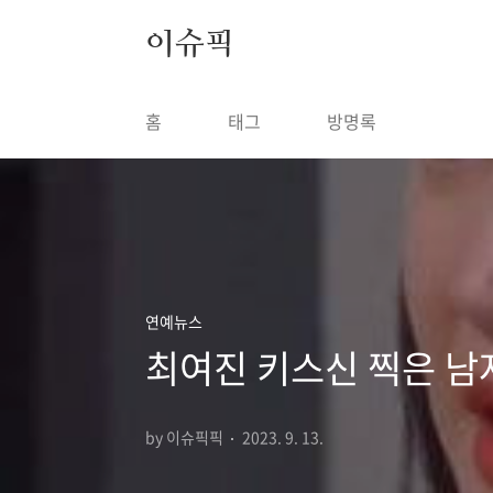
본문 바로가기
이슈픽
홈
태그
방명록
연예뉴스
최여진 키스신 찍은 남
by 이슈픽픽
2023. 9. 13.