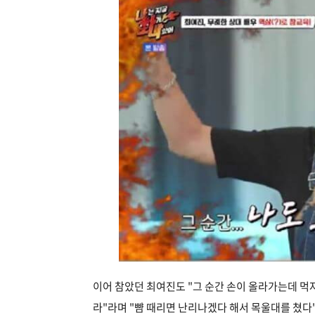
이어 참았던 최여진도 "그 순간 손이 올라가는데 
라"라며 "뺨 때리면 난리나겠다 해서 목울대를 쳤다