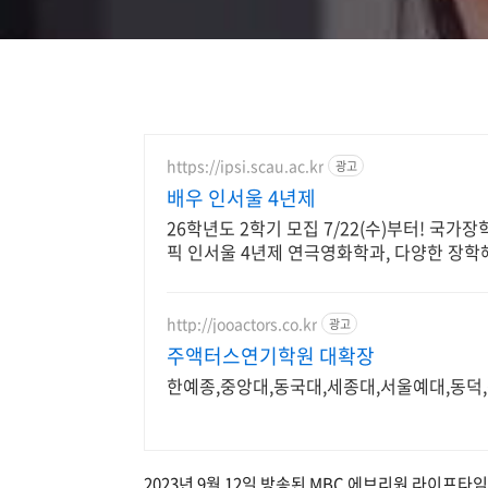
https://ipsi.scau.ac.kr
광고
배우 인서울 4년제
26학년도 2학기 모집 7/22(수)부터! 국가
픽 인서울 4년제 연극영화학과, 다양한 장학
http://jooactors.co.kr
광고
주액터스연기학원 대확장
한예종,중앙대,동국대,세종대,서울예대,동덕
2023년 9월 12일 방송된 MBC 에브리원 라이프