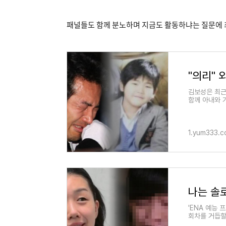
패널들도 함께 분노하며 지금도 활동하냐는 질문에 
김보성은 최근
함께 아내와 
1.yum333.
'ENA 예능 
회차를 거듭할