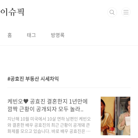
본문 바로가기
이슈픽
홈
태그
방명록
공효진 부동산 시세차익
1
케빈오♥ 공효진 결혼한지 1년만에
깜짝 근황이 공개되자 모두 놀라..
지난해 10월 미국에서 10살 연하 남편인 케빈오
와 결혼한 배우 공효진의 최근 근황이 공개돼 큰
화제를 모으고 있습니다. 바로 배우 공효진은 연
예계 재테크의 여왕으로 불리기도 하는데 한 매