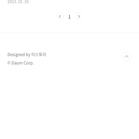
2023. 10. 10.
체에 따르면 공효진이 2016년 63억원에 매입한
서교동 빌딩을 160억원에 내놨다고 하는 소식이
1
들려왔습니다. 1. 공효진 부동산 시세차익 100억
공효진은 63억짜리 건물을 매입한지 7년만에 얻
은 시세차익만 약 100억원에 달하는 금액이 알려
지며 화제가 되고 있습니다. 공효진의 건물은 서
울 마포구 서교동 366-7에 위치한 ‘ROY714’빌
딩으로 대지 가격은 3.3㎡당 1억300만원 수준의
Designed by 티스토리
건물입니다. 건물이름이기도 한 로이714는 공효
진이 지분의 50%를 소유했으며, 공효진이 대표
© Daum Corp.
인 법인회사로 알려져 있기도 한데 ..