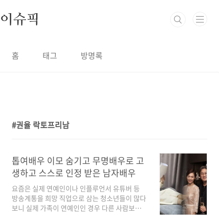
본문 바로가기
이슈픽
홈
태그
방명록
권율 락토프리남
1
톱여배우 이모 숨기고 무명배우로 고
생하고 스스로 인정 받은 남자배우
요즘은 실제 연예인이나 인플루언서 유튜버 등
방송계통을 희망 직업으로 삼는 청소년들이 많다
보니 실제 가족이 연예인인 경우 다른 사람보다
쉽게 방송에 출연하여 인지도를 쌓아갈 수 있다