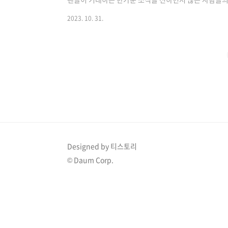
정과 결혼 후 공개된 모습 소지섭은 영화 ‘지금 만나러 
2023. 10. 31.
‘한밤’에 출연했고, 당시 조은정은 리포터로 소지섭을 
자리에서 친분을 나누게 되면서 연인이 되었음을 밝힌 바 
세 연하의 아나운서 출신 조은정과 1년째 열애 중이라고 
결혼 3년차 부부입니다. 소지섭은 ..
Designed by 티스토리
© Daum Corp.